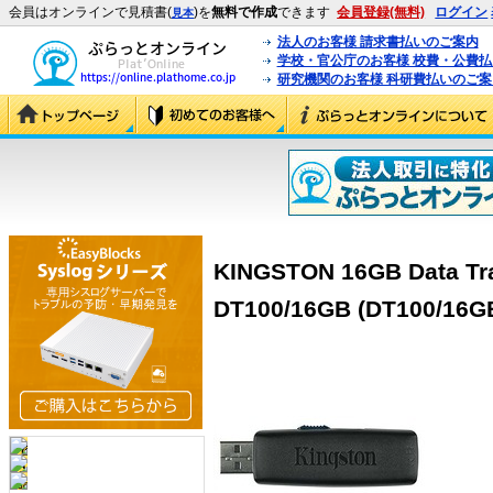
会員はオンラインで見積書(
)を
無料で作成
できます
会員登録(無料)
ログイン
見本
法人のお客様 請求書払いのご案内
学校・官公庁のお客様 校費・公費
研究機関のお客様 科研費払いのご案
KINGSTON 16GB Data Trav
DT100/16GB (DT100/16G