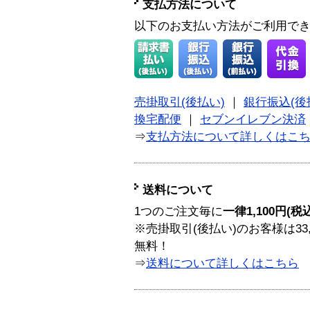
支払方法について
以下のお支払い方法がご利用で
売掛取引(後払い)
｜
銀行振込(後
換宅配便
｜
セブンイレブン決済
⇒
支払方法について詳しくはこ
送料について
1つのご注文毎に
一律1,100円(税
※売掛取引(後払い)のお客様は33
無料！
⇒
送料について詳しくはこちら