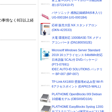
富士通 POS-Cサーマルロール紙(高保
存) (0722410-P)
パナソニック 感熱記録紙B4(6本入り)
UG-0001B4 (UG-0001B4)
の事情なく8日以上経
応研 販売大臣 NX スタンドアロン
(OKN-423533)
大電 環境対応 1000BASE-T/X メディ
アコンバータ (DN1800SG2E)
Microsoft Windows Server Standard
2019 16コアライセンス 64bitWin対応
日本語版 5CAL付 DVDパッケージ
(P73-07691)
IDEC AUTO-ID SOLUTIONS バッテリ
ー BP-007 (BP-007)
TP-Link AX1800 壁面埋め込み型 Wi-Fi
6アクセスポイント (EAP615-WALL)
PLAT'HOME OpenBlocks IX9 Debian
10搭載モデル (OBSIX9/D10A)
PLAT'HOME EasyBlocks Syslog 120G
サブスクリプション(保守サービス) 1年