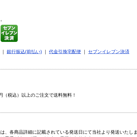
す。
｜
銀行振込(前払い)
｜
代金引換宅配便
｜
セブンイレブン決済
00円（税込）以上のご注文で送料無料！
ては、各商品詳細に記載されている発送日にて当社より発送いたし