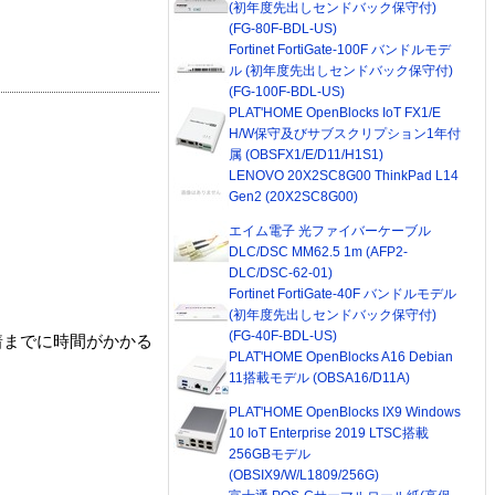
(初年度先出しセンドバック保守付)
(FG-80F-BDL-US)
Fortinet FortiGate-100F バンドルモデ
ル (初年度先出しセンドバック保守付)
(FG-100F-BDL-US)
PLAT'HOME OpenBlocks IoT FX1/E
H/W保守及びサブスクリプション1年付
属 (OBSFX1/E/D11/H1S1)
LENOVO 20X2SC8G00 ThinkPad L14
Gen2 (20X2SC8G00)
エイム電子 光ファイバーケーブル
DLC/DSC MM62.5 1m (AFP2-
DLC/DSC-62-01)
Fortinet FortiGate-40F バンドルモデル
(初年度先出しセンドバック保守付)
(FG-40F-BDL-US)
着までに時間がかかる
PLAT'HOME OpenBlocks A16 Debian
11搭載モデル (OBSA16/D11A)
PLAT'HOME OpenBlocks IX9 Windows
10 IoT Enterprise 2019 LTSC搭載
256GBモデル
(OBSIX9/W/L1809/256G)