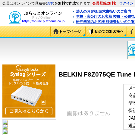
会員はオンラインで見積書(
)を
無料で作成
できます
会員登録(無料)
ログイン
見本
法人のお客様 請求書払いのご案内
学校・官公庁のお客様 校費・公費
研究機関のお客様 科研費払いのご案
BELKIN F8Z075QE Tune F
メ
商
型
保
J
返