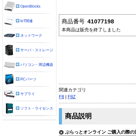
OpenBlocks
商品番号
41077198
IoT関連
本商品は販売を終了しました
ネットワーク
サーバ・ストレージ
パソコン・周辺機器
PCパーツ
関連カテゴリ
サプライ
F8
|
F8Z
ソフト・ライセンス
商品説明
ぷらっとオンライン ご購入の際の