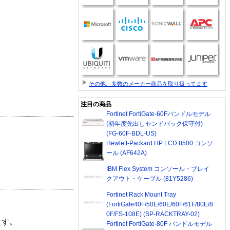
その他、多数のメーカー商品を取り扱ってます
注目の商品
Fortinet FortiGate-60Fバンドルモデル
(初年度先出しセンドバック保守付)
(FG-60F-BDL-US)
Hewlett-Packard HP LCD 8500 コンソ
ール (AF642A)
IBM Flex System コンソール・ブレイ
クアウト・ケーブル (81Y5286)
Fortinet Rack Mount Tray
(FortiGate40F/50E/60E/60F/61F/80E/8
0F/FS-108E) (SP-RACKTRAY-02)
ます。
Fortinet FortiGate-80F バンドルモデル