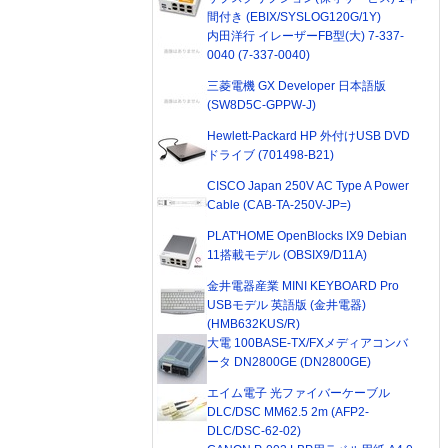
間付き (EBIX/SYSLOG120G/1Y)
内田洋行 イレーザーFB型(大) 7-337-
0040 (7-337-0040)
三菱電機 GX Developer 日本語版
(SW8D5C-GPPW-J)
Hewlett-Packard HP 外付けUSB DVD
ドライブ (701498-B21)
CISCO Japan 250V AC Type A Power
Cable (CAB-TA-250V-JP=)
PLAT'HOME OpenBlocks IX9 Debian
11搭載モデル (OBSIX9/D11A)
金井電器産業 MINI KEYBOARD Pro
USBモデル 英語版 (金井電器)
(HMB632KUS/R)
大電 100BASE-TX/FXメディアコンバ
ータ DN2800GE (DN2800GE)
エイム電子 光ファイバーケーブル
DLC/DSC MM62.5 2m (AFP2-
DLC/DSC-62-02)