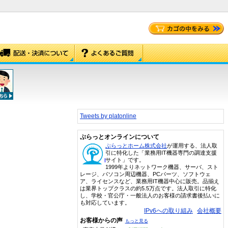
Tweets by platonline
ぷらっとオンラインについて
ぷらっとホーム株式会社
が運用する、法人取
引に特化した「業務用IT機器専門の調達支援
サイト」です。
1999年よりネットワーク機器、サーバ、スト
レージ、パソコン周辺機器、PCパーツ、ソフトウェ
ア、ライセンスなど、業務用IT機器中心に販売。品揃え
は業界トップクラスの約5.5万点です。法人取引に特化
し、学校・官公庁・一般法人のお客様の請求書後払いに
も対応しています。
IPv6への取り組み
会社概要
お客様からの声
もっと見る