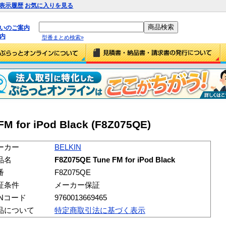
表示履歴
お気に入りを見る
払いのご案内
内
型番まとめ検索»
M for iPod Black (F8Z075QE)
ーカー
BELKIN
品名
F8Z075QE Tune FM for iPod Black
番
F8Z075QE
証条件
メーカー保証
ANコード
9760013669465
品について
特定商取引法に基づく表示