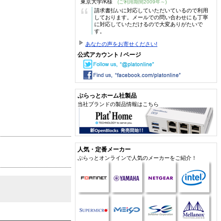
東京大学/K様
(ご利用期間2009年～)
“
請求書払いに対応していただいているので利用
しております。メールでの問い合わせにも丁寧
に対応していただけるので大変ありがたいで
す。
あなたの声をお寄せください!
公式アカウント / ページ
ぷらっとホーム社製品
当社ブランドの製品情報はこちら
人気・定番メーカー
ぷらっとオンラインで人気のメーカーをご紹介！