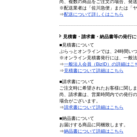
尚、複数の商品をご注文の場合、発
※配送業者は「佐川急便」または「
⇒
配送について詳しくはこちら
見積書・請求書・納品書等の発行に
■見積書について
ぷらっとオンラインでは、24時間い
※オンライン見積書発行には、一般法人
⇒
一般法人会員（BizID）の詳細はこ
⇒
見積書について詳細はこちら
■請求書について
ご注文時に希望されたお客様に関し
尚、請求書は、営業時間内での発行
場合がございます。
⇒
請求書について詳細はこちら
■納品書について
お届けする商品に同梱致します。
⇒
納品書について詳細はこちら