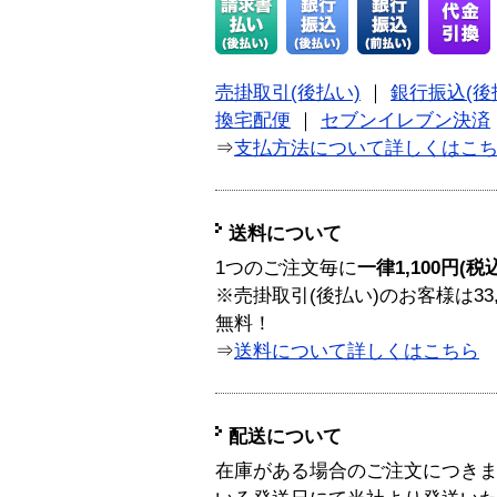
売掛取引(後払い)
｜
銀行振込(後
換宅配便
｜
セブンイレブン決済
⇒
支払方法について詳しくはこ
送料について
1つのご注文毎に
一律1,100円(税
※売掛取引(後払い)のお客様は33
無料！
⇒
送料について詳しくはこちら
配送について
在庫がある場合のご注文につき