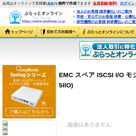
会員はオンラインで見積書(
)を
無料で作成
できます
会員登録(無料)
ログイン
見本
法人のお客様 請求書払いのご案内
学校・官公庁のお客様 校費・公費
研究機関のお客様 科研費払いのご案
EMC スペア ISCSI I/O モ
5IIO)