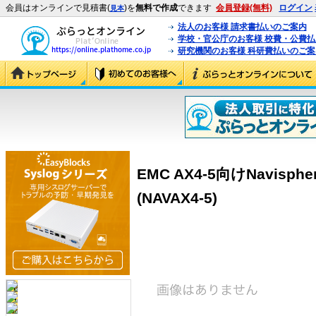
会員はオンラインで見積書(
)を
無料で作成
できます
会員登録(無料)
ログイン
見本
法人のお客様 請求書払いのご案内
学校・官公庁のお客様 校費・公費
研究機関のお客様 科研費払いのご案
EMC AX4-5向けNavispher
(NAVAX4-5)