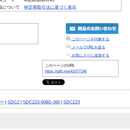
品について
特定商取引法に基づく表示
このページを印刷する
メールでURLを送る
お気に入りに追加する
このページのURL
https://plth.me/41077146
リー
|
SDCZ
|
SDCZ23-008G-J65
|
SDCZ23