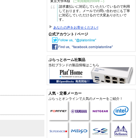
東京大学/K様
(ご利用期間2009年～)
“
請求書払いに対応していただいているので利用
しております。メールでの問い合わせにも丁寧
に対応していただけるので大変ありがたいで
す。
あなたの声をお寄せください!
公式アカウント / ページ
ぷらっとホーム社製品
当社ブランドの製品情報はこちら
人気・定番メーカー
ぷらっとオンラインで人気のメーカーをご紹介！