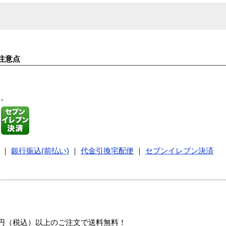
注意点
す。
｜
銀行振込(前払い)
｜
代金引換宅配便
｜
セブンイレブン決済
00円（税込）以上のご注文で送料無料！