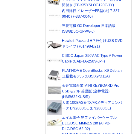
間付き (EBIX/SYSLOG120G/1Y)
内田洋行 イレーザーFB型(大) 7-337-
0040 (7-337-0040)
三菱電機 GX Developer 日本語版
(SW8D5C-GPPW-J)
Hewlett-Packard HP 外付けUSB DVD
ドライブ (701498-B21)
CISCO Japan 250V AC Type A Power
Cable (CAB-TA-250V-JP=)
PLAT'HOME OpenBlocks IX9 Debian
11搭載モデル (OBSIX9/D11A)
金井電器産業 MINI KEYBOARD Pro
USBモデル 英語版 (金井電器)
(HMB632KUS/R)
大電 100BASE-TX/FXメディアコンバ
ータ DN2800GE (DN2800GE)
エイム電子 光ファイバーケーブル
DLC/DSC MM62.5 2m (AFP2-
DLC/DSC-62-02)