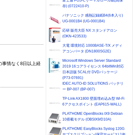
富士通 POS-Cサーマルロール紙(高保
存) (0722410-P)
パナソニック 感熱記録紙B4(6本入り)
UG-0001B4 (UG-0001B4)
応研 販売大臣 NX スタンドアロン
(OKN-423533)
大電 環境対応 1000BASE-T/X メディ
アコンバータ (DN1800SG2E)
Microsoft Windows Server Standard
の事情なく8日以上経
2019 16コアライセンス 64bitWin対応
日本語版 5CAL付 DVDパッケージ
(P73-07691)
IDEC AUTO-ID SOLUTIONS バッテリ
ー BP-007 (BP-007)
TP-Link AX1800 壁面埋め込み型 Wi-Fi
6アクセスポイント (EAP615-WALL)
PLAT'HOME OpenBlocks IX9 Debian
10搭載モデル (OBSIX9/D10A)
PLAT'HOME EasyBlocks Syslog 120G
サブスクリプション(保守サービス) 1年