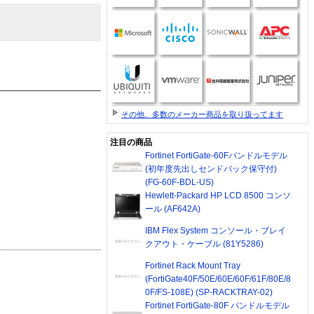
その他、多数のメーカー商品を取り扱ってます
注目の商品
Fortinet FortiGate-60Fバンドルモデル
(初年度先出しセンドバック保守付)
(FG-60F-BDL-US)
Hewlett-Packard HP LCD 8500 コンソ
ール (AF642A)
IBM Flex System コンソール・ブレイ
クアウト・ケーブル (81Y5286)
Fortinet Rack Mount Tray
(FortiGate40F/50E/60E/60F/61F/80E/8
0F/FS-108E) (SP-RACKTRAY-02)
Fortinet FortiGate-80F バンドルモデル