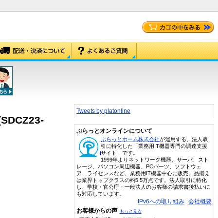
Tweets by platonline
SDCZ23-
ぷらっとオンラインについて
ぷらっとホーム株式会社
が運用する、法人取
引に特化した「業務用IT機器専門の調達支援
サイト」です。
1999年よりネットワーク機器、サーバ、スト
レージ、パソコン周辺機器、PCパーツ、ソフトウェ
ア、ライセンスなど、業務用IT機器中心に販売。品揃え
は業界トップクラスの約5.5万点です。法人取引に特化
し、学校・官公庁・一般法人のお客様の請求書後払いに
も対応しています。
IPv6への取り組み
会社概要
お客様からの声
もっと見る