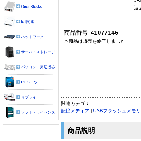
OpenBlocks
返
IoT関連
商品番号
41077146
ネットワーク
本商品は販売を終了しました
サーバ・ストレージ
パソコン・周辺機器
PCパーツ
サプライ
関連カテゴリ
記憶メディア
|
USBフラッシュメモ
ソフト・ライセンス
商品説明