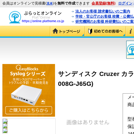
会員はオンラインで見積書(
)を
無料で作成
できます
会員登録(無料)
ログイン
見本
法人のお客様 請求書払いのご案内
学校・官公庁のお客様 校費・公費
研究機関のお客様 科研費払いのご案
サンディスク Cruzer カラーズ
008G-J65G)
メ
商
型
保
J