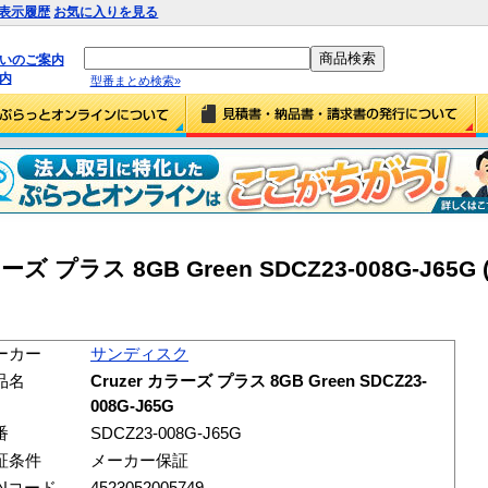
表示履歴
お気に入りを見る
払いのご案内
内
型番まとめ検索»
 プラス 8GB Green SDCZ23-008G-J65G (
ーカー
サンディスク
品名
Cruzer カラーズ プラス 8GB Green SDCZ23-
008G-J65G
番
SDCZ23-008G-J65G
証条件
メーカー保証
ANコード
4523052005749