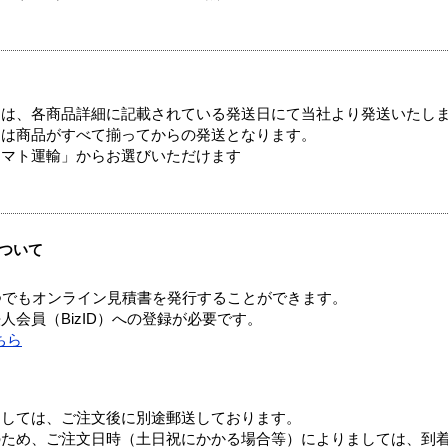
ては、各商品詳細に記載されている発送日にて当社より発送いたし
送は商品がすべて揃ってからの発送となります。
ヤマト運輸」からお選びいただけます
ついて
つでもオンライン見積書を発行することができます。
会員（BizID）への登録が必要です。
ちら
ましては、ご注文後に別途郵送しております。
のため、ご注文日時（土日祝にかかる場合等）によりましては、到