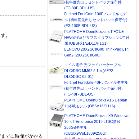
(初年度先出しセンドバック保守付)
(FG-80F-BDL-US)
Fortinet FortiGate-100F バンドルモデ
ル (初年度先出しセンドバック保守付)
(FG-100F-BDL-US)
PLAT'HOME OpenBlocks IoT FX1/E
ます。
H/W保守及びサブスクリプション1年付
属 (OBSFX1/E/D11/H1S1)
LENOVO 20X2SC8G00 ThinkPad L14
Gen2 (20X2SC8G00)
エイム電子 光ファイバーケーブル
DLC/DSC MM62.5 1m (AFP2-
DLC/DSC-62-01)
Fortinet FortiGate-40F バンドルモデル
(初年度先出しセンドバック保守付)
(FG-40F-BDL-US)
PLAT'HOME OpenBlocks A16 Debian
11搭載モデル (OBSA16/D11A)
PLAT'HOME OpenBlocks IX9 Windows
10 IoT Enterprise 2019 LTSC搭載
256GBモデル
(OBSIX9/W/L1809/256G)
着までに時間がかかる