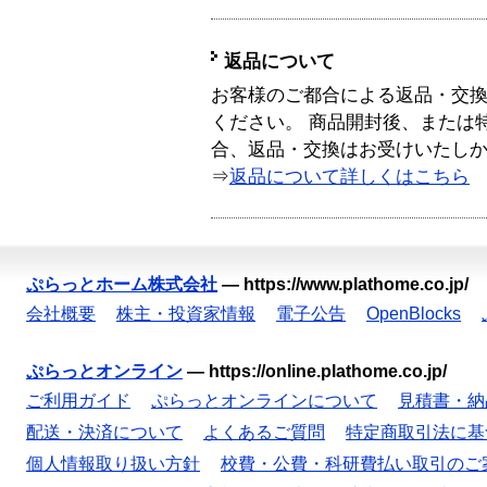
返品について
お客様のご都合による返品・交
ください。 商品開封後、または
合、返品・交換はお受けいたし
⇒
返品について詳しくはこちら
ぷらっとホーム株式会社
—
https://www.plathome.co.jp/
会社概要
株主・投資家情報
電子公告
OpenBlocks
ぷらっとオンライン
—
https://online.plathome.co.jp/
ご利用ガイド
ぷらっとオンラインについて
見積書・納
配送・決済について
よくあるご質問
特定商取引法に基
個人情報取り扱い方針
校費・公費・科研費払い取引のご