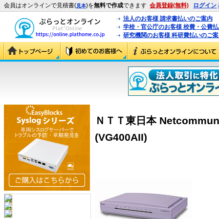
会員はオンラインで見積書(
)を
無料で作成
できます
会員登録(無料)
ログイン
見本
法人のお客様 請求書払いのご案内
学校・官公庁のお客様 校費・公費
研究機関のお客様 科研費払いのご案
ＮＴＴ東日本 Netcommunity
(VG400AII)