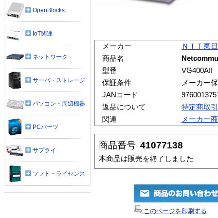
OpenBlocks
IoT関連
メーカー
ＮＴＴ東日
ネットワーク
商品名
Netcommun
型番
VG400AII
サーバ・ストレージ
保証条件
メーカー保
JANコード
976001375
パソコン・周辺機器
返品について
特定商取引
関連
メーカー商
PCパーツ
商品番号
41077138
サプライ
本商品は販売を終了しました
ソフト・ライセンス
このページを印刷する