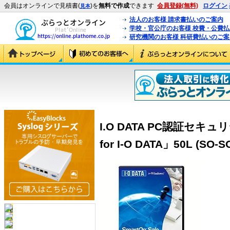
会員はオンラインで見積書(
)を
無料で作成
できます
会員登録(無料)
ログイン
見本
法人のお客様 請求書払いのご案内
学校・官公庁のお客様 校費・公費
研究機関のお客様 科研費払いのご案
I.O DATA PC認証セキュ
for I-O DATA」50L (SO-S