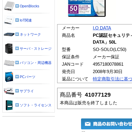
OpenBlocks
IoT関連
メーカー
I.O DATA
ネットワーク
商品名
PC認証セキュリティソフ
DATA」50L
サーバ・ストレージ
型番
SO-SOLO(LC50)
保証条件
メーカー保証
パソコン・周辺機器
JANコード
4957180078861
発売日
2008年9月30日
PCパーツ
返品について
特定商取引法に基
サプライ
商品番号
41077129
本商品は販売を終了しました
ソフト・ライセンス