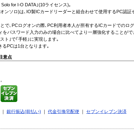
o for I-O DATA｣(10ライセンス)｡
ATA｣(スマートオンソロ)は､IO製ICカードリーダーと組合わせて使用するP
とで､PCログオンの際､PC利用者本人が所有するICカードでのロ
ィをパスワード入力のみの場合に比べてより一層強化することがで
スト｣で｢手軽｣に実現します｡
きるPCは1台となります｡
注意点
す。
｜
銀行振込(前払い)
｜
代金引換宅配便
｜
セブンイレブン決済