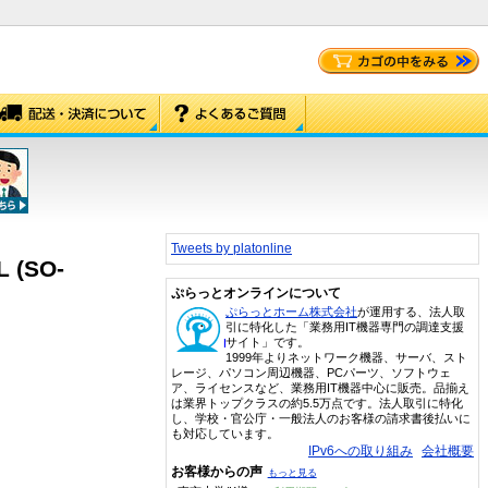
Tweets by platonline
 (SO-
ぷらっとオンラインについて
ぷらっとホーム株式会社
が運用する、法人取
引に特化した「業務用IT機器専門の調達支援
サイト」です。
1999年よりネットワーク機器、サーバ、スト
レージ、パソコン周辺機器、PCパーツ、ソフトウェ
ア、ライセンスなど、業務用IT機器中心に販売。品揃え
は業界トップクラスの約5.5万点です。法人取引に特化
し、学校・官公庁・一般法人のお客様の請求書後払いに
も対応しています。
IPv6への取り組み
会社概要
お客様からの声
もっと見る