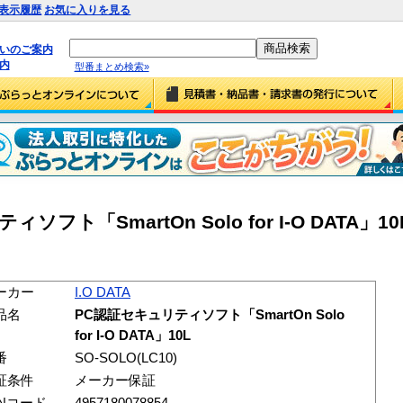
表示履歴
お気に入りを見る
払いのご案内
内
型番まとめ検索»
ソフト「SmartOn Solo for I-O DATA」10L
ーカー
I.O DATA
品名
PC認証セキュリティソフト「SmartOn Solo
for I-O DATA」10L
番
SO-SOLO(LC10)
証条件
メーカー保証
ANコード
4957180078854