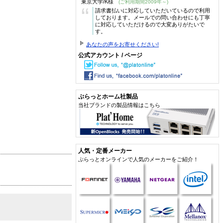
東京大学/K様
(ご利用期間2009年～)
“
請求書払いに対応していただいているので利用
しております。メールでの問い合わせにも丁寧
に対応していただけるので大変ありがたいで
す。
あなたの声をお寄せください!
公式アカウント / ページ
ぷらっとホーム社製品
当社ブランドの製品情報はこちら
人気・定番メーカー
ぷらっとオンラインで人気のメーカーをご紹介！