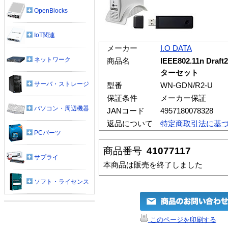
OpenBlocks
IoT関連
メーカー
I.O DATA
ネットワーク
商品名
IEEE802.11n D
ターセット
サーバ・ストレージ
型番
WN-GDN/R2-U
保証条件
メーカー保証
パソコン・周辺機器
JANコード
4957180078328
返品について
特定商取引法に基
PCパーツ
商品番号
41077117
サプライ
本商品は販売を終了しました
ソフト・ライセンス
このページを印刷する