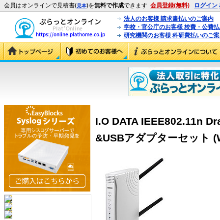
会員はオンラインで見積書(
)を
無料で作成
できます
会員登録(無料)
ログイン
見本
法人のお客様 請求書払いのご案内
学校・官公庁のお客様 校費・公費
研究機関のお客様 科研費払いのご案
I.O DATA IEEE802.11
&USBアダプターセット (WN