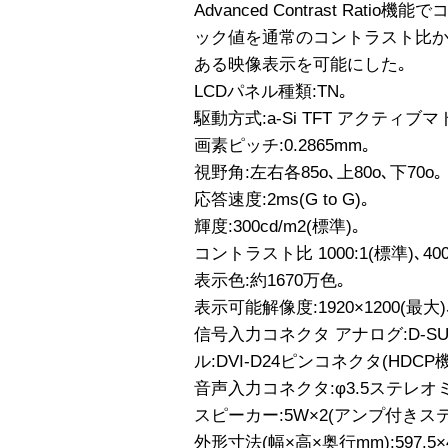
Advanced Contrast Rat
ック値を通常のコントラスト比か
ある映像表示を可能にした｡
LCDパネル種類:TN｡
駆動方式:a-Si TFT アクティブ
画素ピッチ:0.2865mm｡
視野角:左右各85o､上80o､下70o｡
応答速度:2ms(G to G)｡
輝度:300cd/m2(標準)｡
コントラスト比 1000:1(標準)､4000
表示色:約1670万色｡
表示可能解像度:1920×1200(最大)､2.
信号入力コネクタ アナログ:D-S
ル:DVI-D24ピンコネクタ(HDCP機
音声入力コネクタ:φ3.5ステレオ
スピーカー:5W×2(アンプ付きス
外形寸法(幅×高×奥行mm):597.5×46