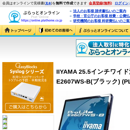
会員はオンラインで見積書(
)を
無料で作成
できます
会員登録(無料)
ログイン
見本
法人のお客様 請求書払いのご案内
学校・官公庁のお客様 校費・公費
研究機関のお客様 科研費払いのご案
IIYAMA 25.5インチワイ
E2607WS-B(ブラック) (PL