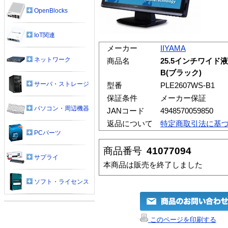
OpenBlocks
IoT関連
メーカー
IIYAMA
ネットワーク
商品名
25.5インチワイド液晶
B(ブラック)
サーバ・ストレージ
型番
PLE2607WS-B1
保証条件
メーカー保証
パソコン・周辺機器
JANコード
4948570059850
返品について
特定商取引法に基
PCパーツ
商品番号
41077094
サプライ
本商品は販売を終了しました
ソフト・ライセンス
このページを印刷する