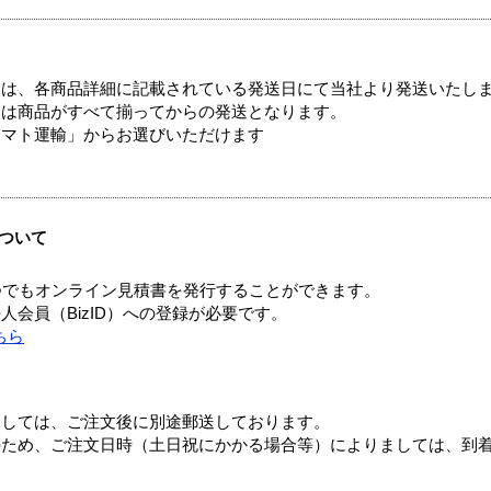
ては、各商品詳細に記載されている発送日にて当社より発送いたし
送は商品がすべて揃ってからの発送となります。
ヤマト運輸」からお選びいただけます
ついて
つでもオンライン見積書を発行することができます。
会員（BizID）への登録が必要です。
ちら
ましては、ご注文後に別途郵送しております。
のため、ご注文日時（土日祝にかかる場合等）によりましては、到