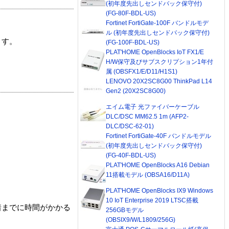
(初年度先出しセンドバック保守付)
(FG-80F-BDL-US)
Fortinet FortiGate-100F バンドルモデ
ル (初年度先出しセンドバック保守付)
ます。
(FG-100F-BDL-US)
PLAT'HOME OpenBlocks IoT FX1/E
H/W保守及びサブスクリプション1年付
属 (OBSFX1/E/D11/H1S1)
LENOVO 20X2SC8G00 ThinkPad L14
Gen2 (20X2SC8G00)
エイム電子 光ファイバーケーブル
DLC/DSC MM62.5 1m (AFP2-
DLC/DSC-62-01)
Fortinet FortiGate-40F バンドルモデル
(初年度先出しセンドバック保守付)
(FG-40F-BDL-US)
PLAT'HOME OpenBlocks A16 Debian
11搭載モデル (OBSA16/D11A)
PLAT'HOME OpenBlocks IX9 Windows
10 IoT Enterprise 2019 LTSC搭載
着までに時間がかかる
256GBモデル
(OBSIX9/W/L1809/256G)