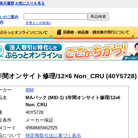
表示履歴
お気に入りを見る
払いのご案内
内
型番まとめ検索»
1年間オンサイト修理/12×6 Non_CRU (40Y5728)
ーカー
IBM
品名
MAパック (MID-1) 1年間オンサイト修理/12x6
Non_CRU
番
40Y5728
証条件
メーカー保証
ANコード
4968665662925
品について
特定商取引法に基づく表示