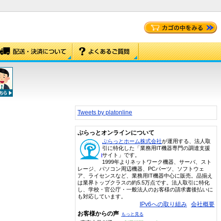
Tweets by platonline
ぷらっとオンラインについて
ぷらっとホーム株式会社
が運用する、法人取
引に特化した「業務用IT機器専門の調達支援
サイト」です。
1999年よりネットワーク機器、サーバ、スト
レージ、パソコン周辺機器、PCパーツ、ソフトウェ
ア、ライセンスなど、業務用IT機器中心に販売。品揃え
は業界トップクラスの約5.5万点です。法人取引に特化
し、学校・官公庁・一般法人のお客様の請求書後払いに
も対応しています。
IPv6への取り組み
会社概要
お客様からの声
もっと見る