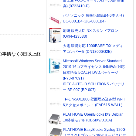
富士通 POS-Cサーマルロール紙(高保
存) (0722410-P)
パナソニック 感熱記録紙B4(6本入り)
UG-0001B4 (UG-0001B4)
応研 販売大臣 NX スタンドアロン
(OKN-423533)
大電 環境対応 1000BASE-T/X メディ
アコンバータ (DN1800SG2E)
の事情なく8日以上経
Microsoft Windows Server Standard
2019 16コアライセンス 64bitWin対応
日本語版 5CAL付 DVDパッケージ
(P73-07691)
IDEC AUTO-ID SOLUTIONS バッテリ
ー BP-007 (BP-007)
TP-Link AX1800 壁面埋め込み型 Wi-Fi
6アクセスポイント (EAP615-WALL)
PLAT'HOME OpenBlocks IX9 Debian
10搭載モデル (OBSIX9/D10A)
PLAT'HOME EasyBlocks Syslog 120G
サブスクリプション(保守サービス) 1年