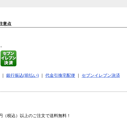
注意点
す。
｜
銀行振込(前払い)
｜
代金引換宅配便
｜
セブンイレブン決済
00円（税込）以上のご注文で送料無料！