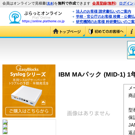
会員はオンラインで見積書(
)を
無料で作成
できます
会員登録(無料)
ログイン
見本
法人のお客様 請求書払いのご案内
学校・官公庁のお客様 校費・公費
研究機関のお客様 科研費払いのご案
IBM MAパック (MID-1) 
メ
商
型
保
J
返