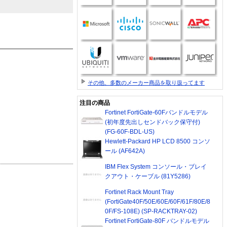
その他、多数のメーカー商品を取り扱ってます
注目の商品
Fortinet FortiGate-60Fバンドルモデル
(初年度先出しセンドバック保守付)
(FG-60F-BDL-US)
Hewlett-Packard HP LCD 8500 コンソ
ール (AF642A)
IBM Flex System コンソール・ブレイ
クアウト・ケーブル (81Y5286)
Fortinet Rack Mount Tray
(FortiGate40F/50E/60E/60F/61F/80E/8
0F/FS-108E) (SP-RACKTRAY-02)
Fortinet FortiGate-80F バンドルモデル