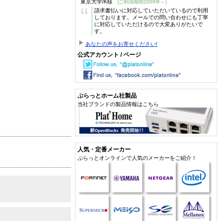
東京大学/K様
(ご利用期間2009年～)
“
請求書払いに対応していただいているので利用
しております。メールでの問い合わせにも丁寧
に対応していただけるので大変ありがたいで
す。
あなたの声をお寄せください!
公式アカウント / ページ
ぷらっとホーム社製品
当社ブランドの製品情報はこちら
人気・定番メーカー
ぷらっとオンラインで人気のメーカーをご紹介！