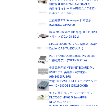
間付き (EBIX/SYSLOG120G/1Y)
内田洋行 イレーザーFB型(大) 7-337-
0040 (7-337-0040)
三菱電機 GX Developer 日本語版
(SW8D5C-GPPW-J)
Hewlett-Packard HP 外付けUSB DVD
ドライブ (701498-B21)
CISCO Japan 250V AC Type A Power
Cable (CAB-TA-250V-JP=)
PLAT'HOME OpenBlocks IX9 Debian
11搭載モデル (OBSIX9/D11A)
金井電器産業 MINI KEYBOARD Pro
USBモデル 英語版 (金井電器)
(HMB632KUS/R)
大電 100BASE-TX/FXメディアコンバ
ータ DN2800GE (DN2800GE)
エイム電子 光ファイバーケーブル
DLC/DSC MM62.5 2m (AFP2-
DLC/DSC-62-02)