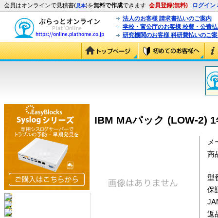
会員はオンラインで見積書(
)を
無料で作成
できます
会員登録(無料)
ログイン
見本
法人のお客様 請求書払いのご案内
学校・官公庁のお客様 校費・公費
研究機関のお客様 科研費払いのご案
IBM MAパック (LOW-2) 
メ
商
型
保
J
返