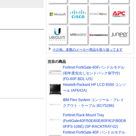
その他、多数のメーカー商品を取り扱ってます
注目の商品
Fortinet FortiGate-60Fバンドルモデル
(初年度先出しセンドバック保守付)
(FG-60F-BDL-US)
Hewlett-Packard HP LCD 8500 コンソ
ール (AF642A)
IBM Flex System コンソール・ブレイ
クアウト・ケーブル (81Y5286)
Fortinet Rack Mount Tray
(FortiGate40F/50E/60E/60F/61F/80E/8
0F/FS-108E) (SP-RACKTRAY-02)
Fortinet FortiGate-80F バンドルモデル