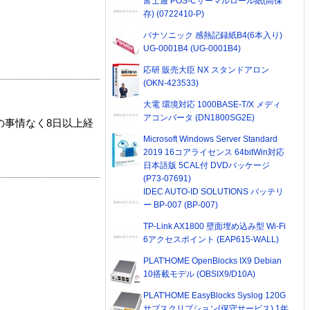
富士通 POS-Cサーマルロール紙(高保
存) (0722410-P)
パナソニック 感熱記録紙B4(6本入り)
UG-0001B4 (UG-0001B4)
応研 販売大臣 NX スタンドアロン
(OKN-423533)
大電 環境対応 1000BASE-T/X メディ
アコンバータ (DN1800SG2E)
の事情なく8日以上経
Microsoft Windows Server Standard
2019 16コアライセンス 64bitWin対応
日本語版 5CAL付 DVDパッケージ
(P73-07691)
IDEC AUTO-ID SOLUTIONS バッテリ
ー BP-007 (BP-007)
TP-Link AX1800 壁面埋め込み型 Wi-Fi
6アクセスポイント (EAP615-WALL)
PLAT'HOME OpenBlocks IX9 Debian
10搭載モデル (OBSIX9/D10A)
PLAT'HOME EasyBlocks Syslog 120G
サブスクリプション(保守サービス) 1年