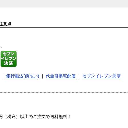
注意点
す。
｜
銀行振込(前払い)
｜
代金引換宅配便
｜
セブンイレブン決済
00円（税込）以上のご注文で送料無料！