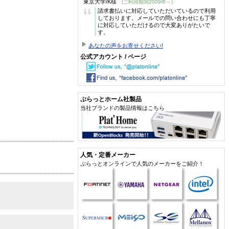
東京大学/K様
(ご利用期間2009年～)
“
請求書払いに対応していただいているので利用
しております。メールでの問い合わせにも丁寧
に対応していただけるので大変ありがたいで
す。
あなたの声をお寄せください!
公式アカウント / ページ
ぷらっとホーム社製品
当社ブランドの製品情報はこちら
人気・定番メーカー
ぷらっとオンラインで人気のメーカーをご紹介！