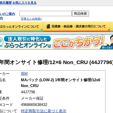
表示履歴
お気に入りを見る
払いのご案内
内
型番まとめ検索»
1年間オンサイト修理/12×6 Non_CRU (44J7796
ーカー
IBM
品名
MAパック (LOW-2) 1年間オンサイト修理/12x6
Non_CRU
番
44J7796
証条件
メーカー保証
ANコード
4968665638432
品について
特定商取引法に基づく表示