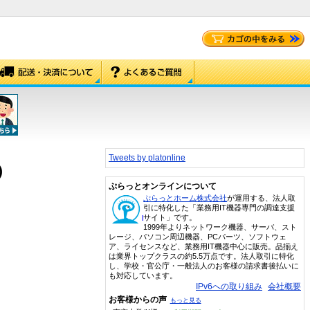
Tweets by platonline
)
ぷらっとオンラインについて
ぷらっとホーム株式会社
が運用する、法人取
引に特化した「業務用IT機器専門の調達支援
サイト」です。
1999年よりネットワーク機器、サーバ、スト
レージ、パソコン周辺機器、PCパーツ、ソフトウェ
ア、ライセンスなど、業務用IT機器中心に販売。品揃え
は業界トップクラスの約5.5万点です。法人取引に特化
し、学校・官公庁・一般法人のお客様の請求書後払いに
も対応しています。
IPv6への取り組み
会社概要
お客様からの声
もっと見る