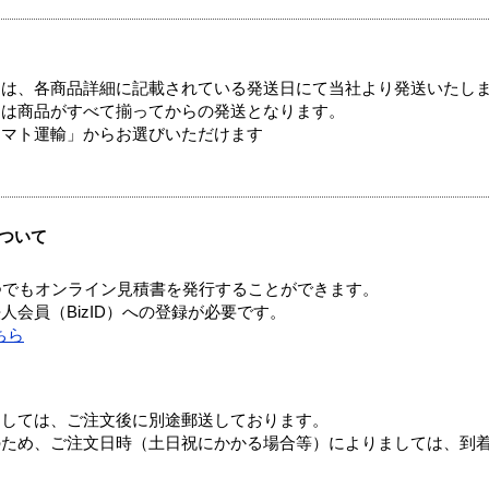
ては、各商品詳細に記載されている発送日にて当社より発送いたし
送は商品がすべて揃ってからの発送となります。
ヤマト運輸」からお選びいただけます
ついて
つでもオンライン見積書を発行することができます。
会員（BizID）への登録が必要です。
ちら
ましては、ご注文後に別途郵送しております。
のため、ご注文日時（土日祝にかかる場合等）によりましては、到