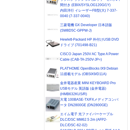
間付き (EBIX/SYSLOG120G/1Y)
内田洋行 イレーザーFB型(大) 7-337-
0040 (7-337-0040)
三菱電機 GX Developer 日本語版
(SW8D5C-GPPW-J)
Hewlett-Packard HP 外付けUSB DVD
ドライブ (701498-B21)
CISCO Japan 250V AC Type A Power
Cable (CAB-TA-250V-JP=)
PLAT'HOME OpenBlocks IX9 Debian
11搭載モデル (OBSIX9/D11A)
金井電器産業 MINI KEYBOARD Pro
USBモデル 英語版 (金井電器)
(HMB632KUS/R)
大電 100BASE-TX/FXメディアコンバ
ータ DN2800GE (DN2800GE)
エイム電子 光ファイバーケーブル
DLC/DSC MM62.5 2m (AFP2-
DLC/DSC-62-02)