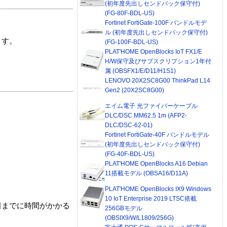
(初年度先出しセンドバック保守付)
(FG-80F-BDL-US)
Fortinet FortiGate-100F バンドルモデ
ル (初年度先出しセンドバック保守付)
ます。
(FG-100F-BDL-US)
PLAT'HOME OpenBlocks IoT FX1/E
H/W保守及びサブスクリプション1年付
属 (OBSFX1/E/D11/H1S1)
LENOVO 20X2SC8G00 ThinkPad L14
Gen2 (20X2SC8G00)
エイム電子 光ファイバーケーブル
DLC/DSC MM62.5 1m (AFP2-
DLC/DSC-62-01)
Fortinet FortiGate-40F バンドルモデル
(初年度先出しセンドバック保守付)
(FG-40F-BDL-US)
PLAT'HOME OpenBlocks A16 Debian
11搭載モデル (OBSA16/D11A)
PLAT'HOME OpenBlocks IX9 Windows
10 IoT Enterprise 2019 LTSC搭載
着までに時間がかかる
256GBモデル
(OBSIX9/W/L1809/256G)