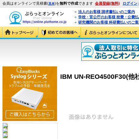
会員はオンラインで見積書(
)を
無料で作成
できます
会員登録(無料)
ログイン
見本
法人のお客様 請求書払いのご案内
学校・官公庁のお客様 校費・公費
研究機関のお客様 科研費払いのご案
IBM UN-REO4500F30(他社