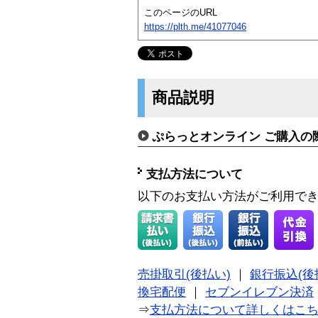
このページのURL
https://plth.me/41077046
商品説明
ぷらっとオンライン ご購入の
支払方法について
以下のお支払い方法がご利用で
売掛取引(後払い)
｜
銀行振込(後
換宅配便
｜
セブンイレブン決済
⇒
支払方法について詳しくはこ