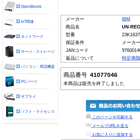
OpenBlocks
メーカー
IBM
IoT関連
商品名
UN-RE
型番
23K1637
ネットワーク
保証条件
メーカ
JANコード
9760014
サーバ・ストレージ
返品について
特定商
パソコン・周辺機器
商品番号
41077046
PCパーツ
本商品は販売を終了しました
サプライ
ソフト・ライセンス
このページを印刷する
メールでURLを送る
お気に入りに追加する