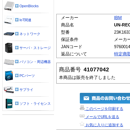
OpenBlocks
メーカー
IBM
IoT関連
商品名
UN-RE
型番
23K163
ネットワーク
保証条件
メーカ
JANコード
976001
サーバ・ストレージ
返品について
特定商
パソコン・周辺機器
商品番号
41077042
PCパーツ
本商品は販売を終了しました
サプライ
ソフト・ライセンス
このページを印刷する
メールでURLを送る
お気に入りに追加する