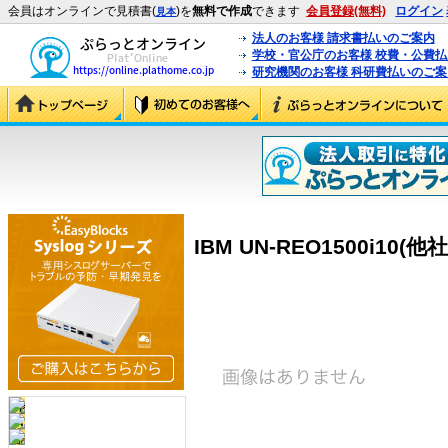
会員はオンラインで見積書(
)を
無料で作成
できます
会員登録(無料)
ログイン
見本
法人のお客様 請求書払いのご案内
学校・官公庁のお客様 校費・公費
研究機関のお客様 科研費払いのご案
IBM UN-REO1500i10(他社