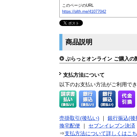
このページのURL
https://plth.me/41077042
商品説明
ぷらっとオンライン ご購入の
支払方法について
以下のお支払い方法がご利用で
売掛取引(後払い)
｜
銀行振込(後
換宅配便
｜
セブンイレブン決済
⇒
支払方法について詳しくはこ