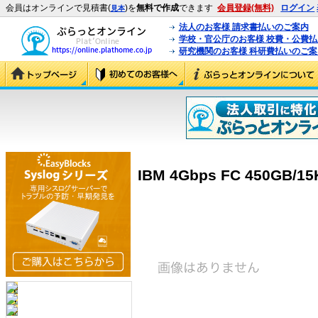
会員はオンラインで見積書(
)を
無料で作成
できます
会員登録(無料)
ログイン
見本
法人のお客様 請求書払いのご案内
学校・官公庁のお客様 校費・公費
研究機関のお客様 科研費払いのご案
IBM 4Gbps FC 450GB/15