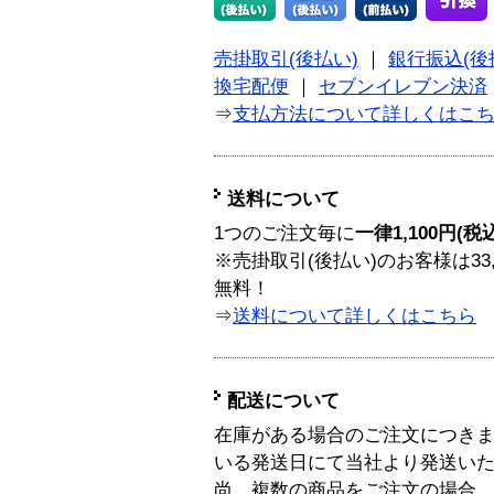
売掛取引(後払い)
｜
銀行振込(後
換宅配便
｜
セブンイレブン決済
⇒
支払方法について詳しくはこ
送料について
1つのご注文毎に
一律1,100円(税
※売掛取引(後払い)のお客様は33
無料！
⇒
送料について詳しくはこちら
配送について
在庫がある場合のご注文につき
いる発送日にて当社より発送い
尚、複数の商品をご注文の場合