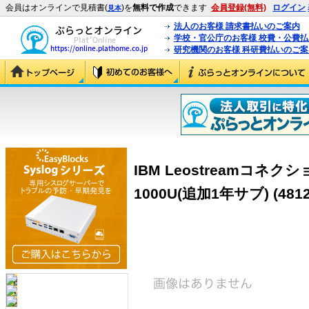
会員はオンラインで見積書(
)を
無料で作成
できます
会員登録(無料)
ログイン
見本
法人のお客様 請求書払いのご案内
学校・官公庁のお客様 校費・公費
研究機関のお客様 科研費払いのご案
IBM Leostreamコネク
1000U(追加1年サブ) (4812