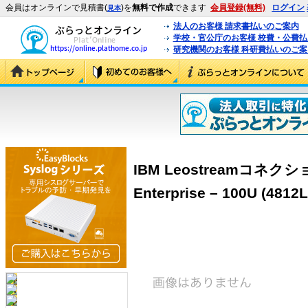
会員はオンラインで見積書(
)を
無料で作成
できます
会員登録(無料)
ログイン
見本
法人のお客様 請求書払いのご案内
学校・官公庁のお客様 校費・公費
研究機関のお客様 科研費払いのご案
IBM Leostreamコネク
Enterprise – 100U (4812L