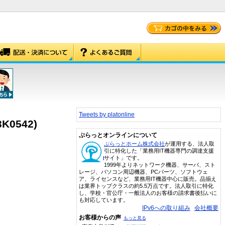
Tweets by platonline
K0542)
ぷらっとオンラインについて
ぷらっとホーム株式会社
が運用する、法人取
引に特化した「業務用IT機器専門の調達支援
サイト」です。
1999年よりネットワーク機器、サーバ、スト
レージ、パソコン周辺機器、PCパーツ、ソフトウェ
ア、ライセンスなど、業務用IT機器中心に販売。品揃え
は業界トップクラスの約5.5万点です。法人取引に特化
し、学校・官公庁・一般法人のお客様の請求書後払いに
も対応しています。
IPv6への取り組み
会社概要
お客様からの声
もっと見る