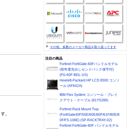
その他、多数のメーカー商品を取り扱ってます
注目の商品
Fortinet FortiGate-60Fバンドルモデル
(初年度先出しセンドバック保守付)
(FG-60F-BDL-US)
Hewlett-Packard HP LCD 8500 コンソ
ール (AF642A)
IBM Flex System コンソール・ブレイ
クアウト・ケーブル (81Y5286)
Fortinet Rack Mount Tray
ます。
(FortiGate40F/50E/60E/60F/61F/80E/8
0F/FS-108E) (SP-RACKTRAY-02)
Fortinet FortiGate-80F バンドルモデル