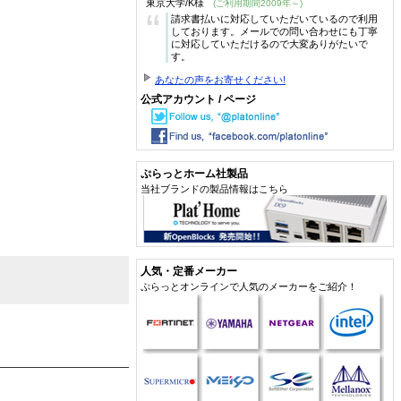
東京大学/K様
(ご利用期間2009年～)
“
請求書払いに対応していただいているので利用
しております。メールでの問い合わせにも丁寧
に対応していただけるので大変ありがたいで
す。
あなたの声をお寄せください!
公式アカウント / ページ
ぷらっとホーム社製品
当社ブランドの製品情報はこちら
人気・定番メーカー
ぷらっとオンラインで人気のメーカーをご紹介！