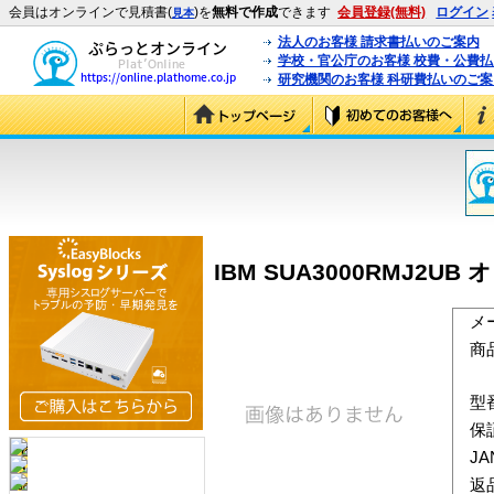
会員はオンラインで見積書(
)を
無料で作成
できます
会員登録(無料)
ログイン
見本
法人のお客様 請求書払いのご案内
学校・官公庁のお客様 校費・公費
研究機関のお客様 科研費払いのご案
IBM SUA3000RMJ2UB
メ
商
型
保
J
返