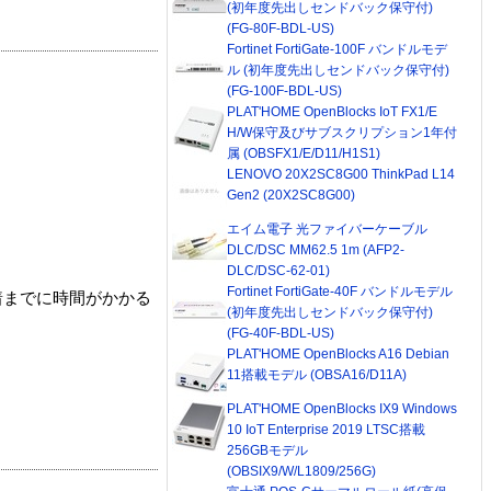
(初年度先出しセンドバック保守付)
(FG-80F-BDL-US)
Fortinet FortiGate-100F バンドルモデ
ル (初年度先出しセンドバック保守付)
(FG-100F-BDL-US)
PLAT'HOME OpenBlocks IoT FX1/E
H/W保守及びサブスクリプション1年付
属 (OBSFX1/E/D11/H1S1)
LENOVO 20X2SC8G00 ThinkPad L14
Gen2 (20X2SC8G00)
エイム電子 光ファイバーケーブル
DLC/DSC MM62.5 1m (AFP2-
DLC/DSC-62-01)
Fortinet FortiGate-40F バンドルモデル
着までに時間がかかる
(初年度先出しセンドバック保守付)
(FG-40F-BDL-US)
PLAT'HOME OpenBlocks A16 Debian
11搭載モデル (OBSA16/D11A)
PLAT'HOME OpenBlocks IX9 Windows
10 IoT Enterprise 2019 LTSC搭載
256GBモデル
(OBSIX9/W/L1809/256G)