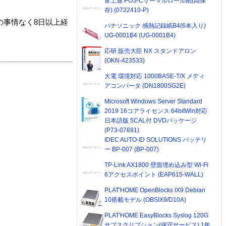
富士通 POS-Cサーマルロール紙(高保
存) (0722410-P)
の事情なく8日以上経
パナソニック 感熱記録紙B4(6本入り)
UG-0001B4 (UG-0001B4)
応研 販売大臣 NX スタンドアロン
(OKN-423533)
大電 環境対応 1000BASE-T/X メディ
アコンバータ (DN1800SG2E)
Microsoft Windows Server Standard
2019 16コアライセンス 64bitWin対応
日本語版 5CAL付 DVDパッケージ
(P73-07691)
IDEC AUTO-ID SOLUTIONS バッテリ
ー BP-007 (BP-007)
TP-Link AX1800 壁面埋め込み型 Wi-Fi
6アクセスポイント (EAP615-WALL)
PLAT'HOME OpenBlocks IX9 Debian
10搭載モデル (OBSIX9/D10A)
PLAT'HOME EasyBlocks Syslog 120G
サブスクリプション(保守サービス) 1年