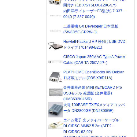
間付き (EBIX/SYSLOG120G/1Y)
内田洋行 イレーザーFB型(大) 7-337-
0040 (7-337-0040)
三菱電機 GX Developer 日本語版
(SW8D5C-GPPW-J)
Hewlett-Packard HP 外付けUSB DVD
ドライブ (701498-B21)
CISCO Japan 250V AC Type A Power
Cable (CAB-TA-250V-JP=)
PLAT'HOME OpenBlocks IX9 Debian
11搭載モデル (OBSIX9/D11A)
金井電器産業 MINI KEYBOARD Pro
USBモデル 英語版 (金井電器)
(HMB632KUS/R)
大電 100BASE-TX/FXメディアコンバ
ータ DN2800GE (DN2800GE)
エイム電子 光ファイバーケーブル
DLC/DSC MM62.5 2m (AFP2-
DLC/DSC-62-02)