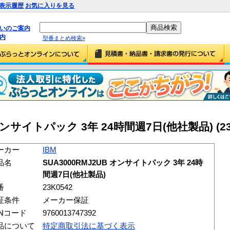
表示履歴
お気に入りを見る
払いのご案内
内
型番まとめ検索»
 オンサイトパック 3年 24時間週7日(他社製品) (23
ーカー
IBM
品名
SUA3000RMJ2UB オンサイトパック 3年 24時
間週7日(他社製品)
番
23K0542
証条件
メーカー保証
ANコード
9760013747392
品について
特定商取引法に基づく表示