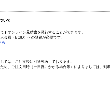
ついて
つでもオンライン見積書を発行することができます。
会員（BizID）への登録が必要です。
ちら
ましては、ご注文後に別途郵送しております。
のため、ご注文日時（土日祝にかかる場合等）によりましては、到