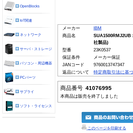
OpenBlocks
IoT関連
メーカー
IBM
ネットワーク
商品名
SUA1500RMJ2U
社製品)
サーバ・ストレージ
型番
23K0537
保証条件
メーカー保証
パソコン・周辺機器
JANコード
9760013747347
返品について
特定商取引法に基
PCパーツ
商品番号
41076995
サプライ
本商品は販売を終了しました
ソフト・ライセンス
このページを印刷する