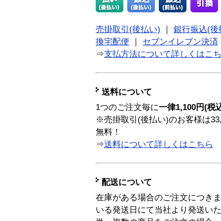
売掛取引(後払い)
｜
銀行振込(後
換宅配便
｜
セブンイレブン決済
⇒
支払方法について詳しくはこ
送料について
1つのご注文毎に
一律1,100円(税
※売掛取引(後払い)のお客様は33
無料！
⇒
送料について詳しくはこちら
配送について
在庫がある場合のご注文につき
いる発送日にて当社より発送い