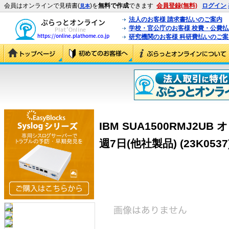
会員はオンラインで見積書(
)を
無料で作成
できます
会員登録(無料)
ログイン
見本
法人のお客様 請求書払いのご案内
学校・官公庁のお客様 校費・公費
研究機関のお客様 科研費払いのご案
IBM SUA1500RMJ2U
週7日(他社製品) (23K0537