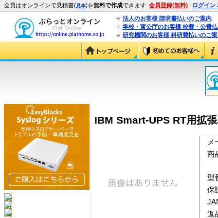
会員はオンラインで見積書(
)を
無料で作成
できます
会員登録(無料)
ログイン
見本
法人のお客様 請求書払いのご案内
学校・官公庁のお客様 校費・公費
研究機関のお客様 科研費払いのご案
IBM Smart-UPS RT用
メ
商
型
保
J
返