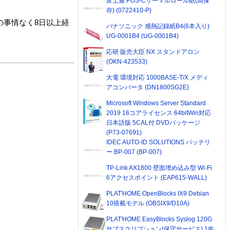
富士通 POS-Cサーマルロール紙(高保
存) (0722410-P)
の事情なく8日以上経
パナソニック 感熱記録紙B4(6本入り)
UG-0001B4 (UG-0001B4)
応研 販売大臣 NX スタンドアロン
(OKN-423533)
大電 環境対応 1000BASE-T/X メディ
アコンバータ (DN1800SG2E)
Microsoft Windows Server Standard
2019 16コアライセンス 64bitWin対応
日本語版 5CAL付 DVDパッケージ
(P73-07691)
IDEC AUTO-ID SOLUTIONS バッテリ
ー BP-007 (BP-007)
TP-Link AX1800 壁面埋め込み型 Wi-Fi
6アクセスポイント (EAP615-WALL)
PLAT'HOME OpenBlocks IX9 Debian
10搭載モデル (OBSIX9/D10A)
PLAT'HOME EasyBlocks Syslog 120G
サブスクリプション(保守サービス) 1年