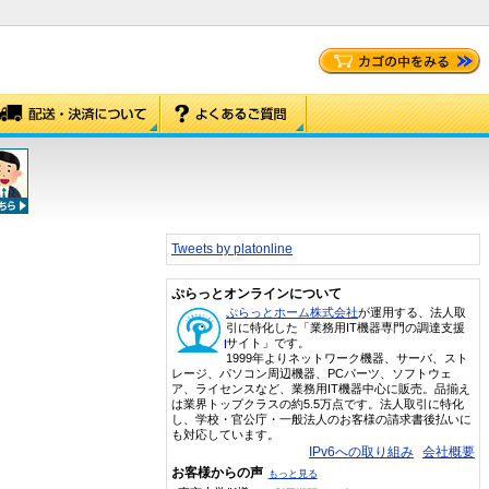
Tweets by platonline
ぷらっとオンラインについて
ぷらっとホーム株式会社
が運用する、法人取
引に特化した「業務用IT機器専門の調達支援
サイト」です。
1999年よりネットワーク機器、サーバ、スト
レージ、パソコン周辺機器、PCパーツ、ソフトウェ
ア、ライセンスなど、業務用IT機器中心に販売。品揃え
は業界トップクラスの約5.5万点です。法人取引に特化
し、学校・官公庁・一般法人のお客様の請求書後払いに
も対応しています。
IPv6への取り組み
会社概要
お客様からの声
もっと見る