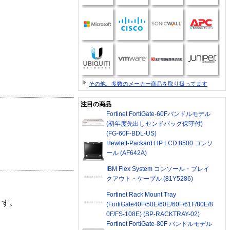
その他、多数のメーカー商品を取り扱ってます
注目の商品
Fortinet FortiGate-60Fバンドルモデル
(初年度先出しセンドバック保守付)
(FG-60F-BDL-US)
Hewlett-Packard HP LCD 8500 コンソ
ール (AF642A)
IBM Flex System コンソール・ブレイ
クアウト・ケーブル (81Y5286)
Fortinet Rack Mount Tray
ます。
(FortiGate40F/50E/60E/60F/61F/80E/8
0F/FS-108E) (SP-RACKTRAY-02)
Fortinet FortiGate-80F バンドルモデル