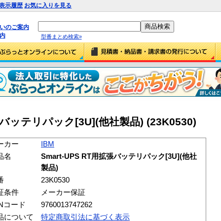
表示履歴
お気に入りを見る
払いのご案内
内
型番まとめ検索»
拡張バッテリパック[3U](他社製品) (23K0530)
ーカー
IBM
品名
Smart-UPS RT用拡張バッテリパック[3U](他社
製品)
番
23K0530
証条件
メーカー保証
ANコード
9760013747262
品について
特定商取引法に基づく表示