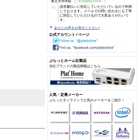
東京大学/K様
(ご利用期間2009年～)
“
請求書払いに対応していただいているので利用
しております。メールでの問い合わせにも丁寧
に対応していただけるので大変ありがたいで
す。
あなたの声をお寄せください!
公式アカウント / ページ
ぷらっとホーム社製品
当社ブランドの製品情報はこちら
人気・定番メーカー
ぷらっとオンラインで人気のメーカーをご紹介！