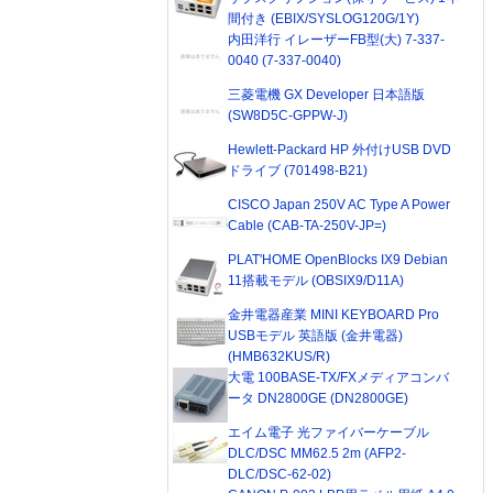
間付き (EBIX/SYSLOG120G/1Y)
内田洋行 イレーザーFB型(大) 7-337-
0040 (7-337-0040)
三菱電機 GX Developer 日本語版
(SW8D5C-GPPW-J)
Hewlett-Packard HP 外付けUSB DVD
ドライブ (701498-B21)
CISCO Japan 250V AC Type A Power
Cable (CAB-TA-250V-JP=)
PLAT'HOME OpenBlocks IX9 Debian
11搭載モデル (OBSIX9/D11A)
金井電器産業 MINI KEYBOARD Pro
USBモデル 英語版 (金井電器)
(HMB632KUS/R)
大電 100BASE-TX/FXメディアコンバ
ータ DN2800GE (DN2800GE)
エイム電子 光ファイバーケーブル
DLC/DSC MM62.5 2m (AFP2-
DLC/DSC-62-02)