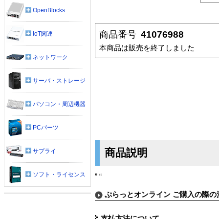
OpenBlocks
商品番号
41076988
IoT関連
本商品は販売を終了しました
ネットワーク
サーバ・ストレージ
パソコン・周辺機器
PCパーツ
商品説明
サプライ
ソフト・ライセンス
” “
ぷらっとオンライン ご購入の際の
支払方法について