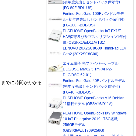
(初年度先出しセンドバック保守付)
(FG-80F-BDL-US)
Fortinet FortiGate-100F バンドルモデ
ル (初年度先出しセンドバック保守付)
(FG-100F-BDL-US)
PLAT'HOME OpenBlocks IoT FX1/E
H/W保守及びサブスクリプション1年付
属 (OBSFX1/E/D11/H1S1)
LENOVO 20X2SC8G00 ThinkPad L14
Gen2 (20X2SC8G00)
エイム電子 光ファイバーケーブル
DLC/DSC MM62.5 1m (AFP2-
DLC/DSC-62-01)
Fortinet FortiGate-40F バンドルモデル
着までに時間がかかる
(初年度先出しセンドバック保守付)
(FG-40F-BDL-US)
PLAT'HOME OpenBlocks A16 Debian
11搭載モデル (OBSA16/D11A)
PLAT'HOME OpenBlocks IX9 Windows
10 IoT Enterprise 2019 LTSC搭載
256GBモデル
(OBSIX9/W/L1809/256G)