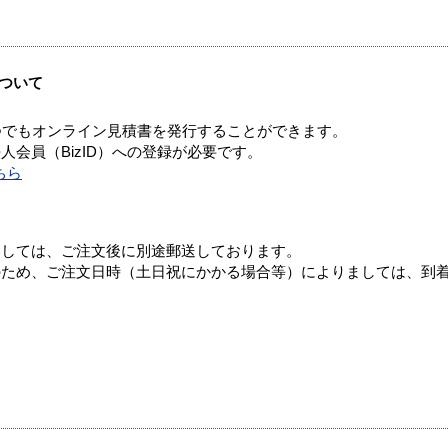
ついて
つでもオンライン見積書を発行することができます。
会員（BizID）への登録が必要です。
ちら
ましては、ご注文後に別途郵送しております。
のため、ご注文日時（土日祝にかかる場合等）によりましては、到