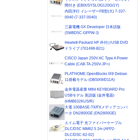
間付き (EBIX/SYSLOG120G/1Y)
内田洋行 イレーザーFB型(大) 7-337-
0040 (7-337-0040)
三菱電機 GX Developer 日本語版
(SW8D5C-GPPW-J)
Hewlett-Packard HP 外付けUSB DVD
ドライブ (701498-B21)
CISCO Japan 250V AC Type A Power
Cable (CAB-TA-250V-JP=)
PLAT'HOME OpenBlocks IX9 Debian
11搭載モデル (OBSIX9/D11A)
金井電器産業 MINI KEYBOARD Pro
USBモデル 英語版 (金井電器)
(HMB632KUS/R)
大電 100BASE-TX/FXメディアコンバ
ータ DN2800GE (DN2800GE)
エイム電子 光ファイバーケーブル
DLC/DSC MM62.5 2m (AFP2-
DLC/DSC-62-02)