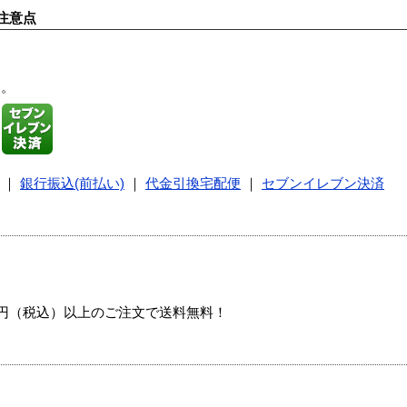
注意点
す。
｜
銀行振込(前払い)
｜
代金引換宅配便
｜
セブンイレブン決済
00円（税込）以上のご注文で送料無料！