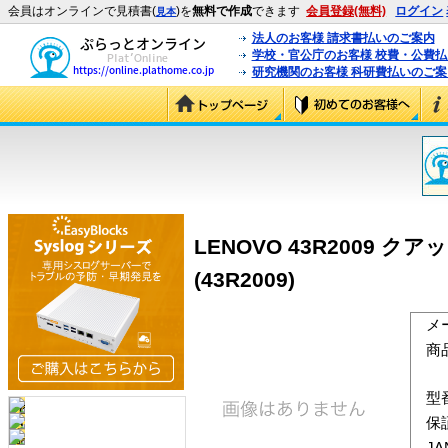
会員はオンラインで見積書(
)を
無料で作成
できます
会員登録(無料)
ログイン
見本
法人のお客様 請求書払いのご案内
学校・官公庁のお客様 校費・公費
研究機関のお客様 科研費払いのご案
LENOVO 43R2009 クア
(43R2009)
メ
商
型
保
J