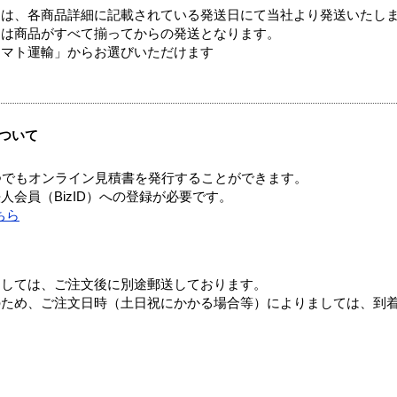
ては、各商品詳細に記載されている発送日にて当社より発送いたし
送は商品がすべて揃ってからの発送となります。
ヤマト運輸」からお選びいただけます
ついて
つでもオンライン見積書を発行することができます。
会員（BizID）への登録が必要です。
ちら
ましては、ご注文後に別途郵送しております。
のため、ご注文日時（土日祝にかかる場合等）によりましては、到