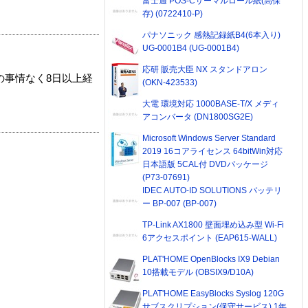
富士通 POS-Cサーマルロール紙(高保
存) (0722410-P)
パナソニック 感熱記録紙B4(6本入り)
UG-0001B4 (UG-0001B4)
応研 販売大臣 NX スタンドアロン
の事情なく8日以上経
(OKN-423533)
大電 環境対応 1000BASE-T/X メディ
アコンバータ (DN1800SG2E)
Microsoft Windows Server Standard
2019 16コアライセンス 64bitWin対応
日本語版 5CAL付 DVDパッケージ
(P73-07691)
IDEC AUTO-ID SOLUTIONS バッテリ
ー BP-007 (BP-007)
TP-Link AX1800 壁面埋め込み型 Wi-Fi
6アクセスポイント (EAP615-WALL)
PLAT'HOME OpenBlocks IX9 Debian
10搭載モデル (OBSIX9/D10A)
PLAT'HOME EasyBlocks Syslog 120G
サブスクリプション(保守サービス) 1年