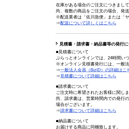
在庫がある場合のご注文につきまし
尚、複数の商品をご注文の場合、発
※配送業者は「佐川急便」または「
⇒
配送について詳しくはこちら
見積書・請求書・納品書等の発行に
■見積書について
ぷらっとオンラインでは、24時間い
※オンライン見積書発行には、一般法人
⇒
一般法人会員（BizID）の詳細はこ
⇒
見積書について詳細はこちら
■請求書について
ご注文時に希望されたお客様に関し
尚、請求書は、営業時間内での発行
場合がございます。
⇒
請求書について詳細はこちら
■納品書について
お届けする商品に同梱致します。