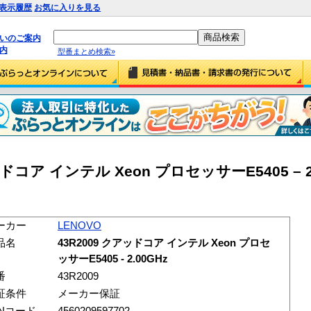
表示履歴
お気に入りを見る
払いのご案内
内
型番まとめ検索»
ッドコア インテル Xeon プロセッサーE5405 – 2
ーカー
LENOVO
品名
43R2009 クアッドコア インテル Xeon プロセ
ッサーE5405 - 2.00GHz
番
43R2009
証条件
メーカー保証
ANコード
4560209597702