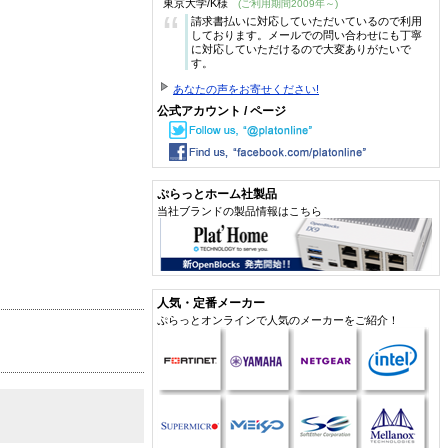
東京大学/K様
(ご利用期間2009年～)
“
請求書払いに対応していただいているので利用
しております。メールでの問い合わせにも丁寧
に対応していただけるので大変ありがたいで
す。
あなたの声をお寄せください!
公式アカウント / ページ
ぷらっとホーム社製品
当社ブランドの製品情報はこちら
人気・定番メーカー
ぷらっとオンラインで人気のメーカーをご紹介！