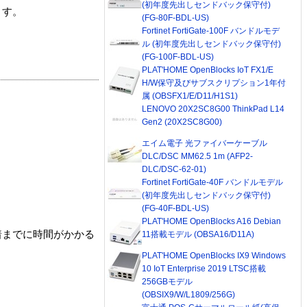
(初年度先出しセンドバック保守付)
ます。
(FG-80F-BDL-US)
Fortinet FortiGate-100F バンドルモデ
ル (初年度先出しセンドバック保守付)
(FG-100F-BDL-US)
PLAT'HOME OpenBlocks IoT FX1/E
H/W保守及びサブスクリプション1年付
属 (OBSFX1/E/D11/H1S1)
LENOVO 20X2SC8G00 ThinkPad L14
Gen2 (20X2SC8G00)
エイム電子 光ファイバーケーブル
DLC/DSC MM62.5 1m (AFP2-
DLC/DSC-62-01)
Fortinet FortiGate-40F バンドルモデル
(初年度先出しセンドバック保守付)
(FG-40F-BDL-US)
PLAT'HOME OpenBlocks A16 Debian
着までに時間がかかる
11搭載モデル (OBSA16/D11A)
PLAT'HOME OpenBlocks IX9 Windows
10 IoT Enterprise 2019 LTSC搭載
256GBモデル
(OBSIX9/W/L1809/256G)