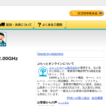
Tweets by platonline
.00GHz
ぷらっとオンラインについて
ぷらっとホーム株式会社
が運用する、法人取
引に特化した「業務用IT機器専門の調達支援
サイト」です。
1999年よりネットワーク機器、サーバ、スト
レージ、パソコン周辺機器、PCパーツ、ソフトウェ
ア、ライセンスなど、業務用IT機器中心に販売。品揃え
は業界トップクラスの約5.5万点です。法人取引に特化
し、学校・官公庁・一般法人のお客様の請求書後払いに
も対応しています。
IPv6への取り組み
会社概要
お客様からの声
もっと見る