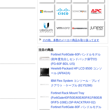
その他、多数のメーカー商品を取り扱ってます
注目の商品
Fortinet FortiGate-60Fバンドルモデル
(初年度先出しセンドバック保守付)
(FG-60F-BDL-US)
Hewlett-Packard HP LCD 8500 コンソ
ール (AF642A)
IBM Flex System コンソール・ブレイ
クアウト・ケーブル (81Y5286)
Fortinet Rack Mount Tray
(FortiGate40F/50E/60E/60F/61F/80E/8
0F/FS-108E) (SP-RACKTRAY-02)
Fortinet FortiGate-80F バンドルモデル