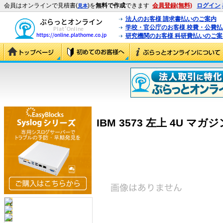
会員はオンラインで見積書(
)を
無料で作成
できます
会員登録(無料)
ログイン
見本
法人のお客様 請求書払いのご案内
学校・官公庁のお客様 校費・公費
研究機関のお客様 科研費払いのご案
IBM 3573 左上 4U マガジン