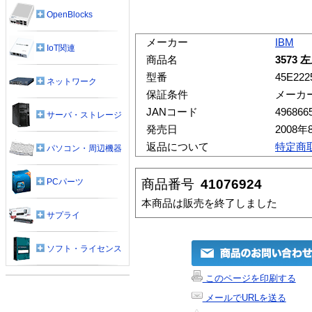
OpenBlocks
メーカー
IBM
IoT関連
商品名
3573 
型番
45E222
ネットワーク
保証条件
メーカ
JANコード
496866
サーバ・ストレージ
発売日
2008年
返品について
特定商
パソコン・周辺機器
商品番号
41076924
PCパーツ
本商品は販売を終了しました
サプライ
ソフト・ライセンス
このページを印刷する
メールでURLを送る