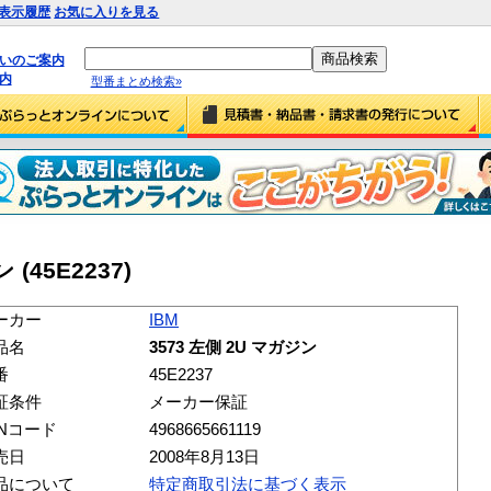
表示履歴
お気に入りを見る
払いのご案内
内
型番まとめ検索»
 (45E2237)
ーカー
IBM
品名
3573 左側 2U マガジン
番
45E2237
証条件
メーカー保証
ANコード
4968665661119
売日
2008年8月13日
品について
特定商取引法に基づく表示