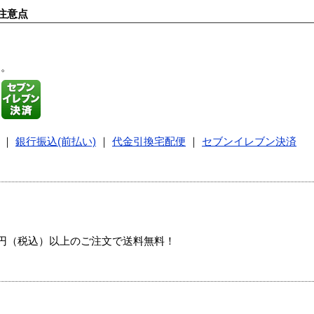
注意点
す。
｜
銀行振込(前払い)
｜
代金引換宅配便
｜
セブンイレブン決済
00円（税込）以上のご注文で送料無料！