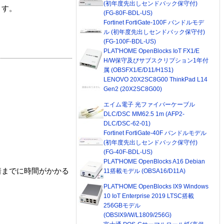
(初年度先出しセンドバック保守付)
ます。
(FG-80F-BDL-US)
Fortinet FortiGate-100F バンドルモデ
ル (初年度先出しセンドバック保守付)
(FG-100F-BDL-US)
PLAT'HOME OpenBlocks IoT FX1/E
H/W保守及びサブスクリプション1年付
属 (OBSFX1/E/D11/H1S1)
LENOVO 20X2SC8G00 ThinkPad L14
Gen2 (20X2SC8G00)
エイム電子 光ファイバーケーブル
DLC/DSC MM62.5 1m (AFP2-
DLC/DSC-62-01)
Fortinet FortiGate-40F バンドルモデル
(初年度先出しセンドバック保守付)
(FG-40F-BDL-US)
PLAT'HOME OpenBlocks A16 Debian
着までに時間がかかる
11搭載モデル (OBSA16/D11A)
PLAT'HOME OpenBlocks IX9 Windows
10 IoT Enterprise 2019 LTSC搭載
256GBモデル
(OBSIX9/W/L1809/256G)