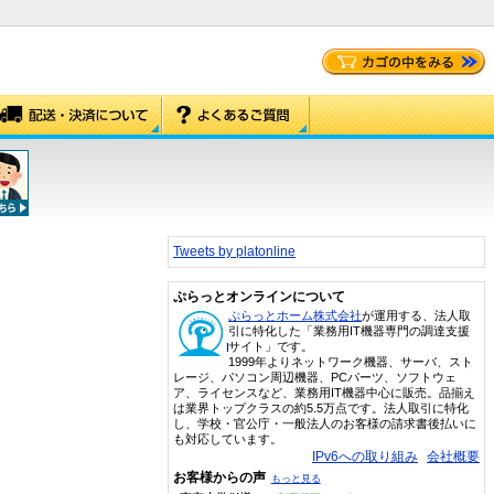
Tweets by platonline
ぷらっとオンラインについて
ぷらっとホーム株式会社
が運用する、法人取
引に特化した「業務用IT機器専門の調達支援
サイト」です。
1999年よりネットワーク機器、サーバ、スト
レージ、パソコン周辺機器、PCパーツ、ソフトウェ
ア、ライセンスなど、業務用IT機器中心に販売。品揃え
は業界トップクラスの約5.5万点です。法人取引に特化
し、学校・官公庁・一般法人のお客様の請求書後払いに
も対応しています。
IPv6への取り組み
会社概要
お客様からの声
もっと見る