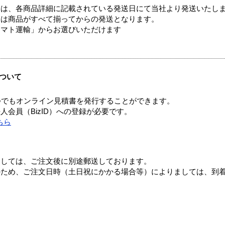
ては、各商品詳細に記載されている発送日にて当社より発送いたし
送は商品がすべて揃ってからの発送となります。
ヤマト運輸」からお選びいただけます
ついて
つでもオンライン見積書を発行することができます。
会員（BizID）への登録が必要です。
ちら
ましては、ご注文後に別途郵送しております。
のため、ご注文日時（土日祝にかかる場合等）によりましては、到