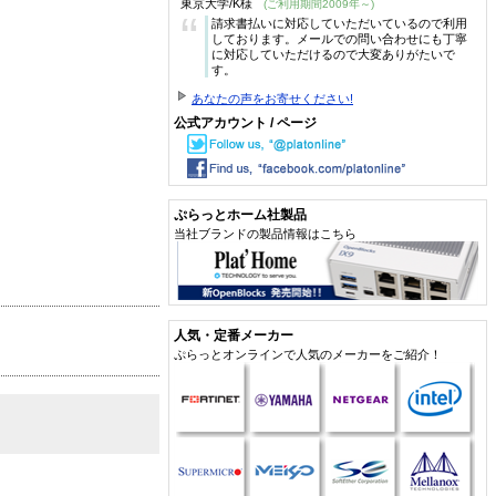
東京大学/K様
(ご利用期間2009年～)
“
請求書払いに対応していただいているので利用
しております。メールでの問い合わせにも丁寧
に対応していただけるので大変ありがたいで
す。
あなたの声をお寄せください!
公式アカウント / ページ
ぷらっとホーム社製品
当社ブランドの製品情報はこちら
人気・定番メーカー
ぷらっとオンラインで人気のメーカーをご紹介！