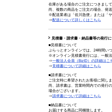
在庫がある場合のご注文につきまし
尚、複数の商品をご注文の場合、発
※配送業者は「佐川急便」または「
⇒
配送について詳しくはこちら
見積書・請求書・納品書等の発行に
■見積書について
ぷらっとオンラインでは、24時間い
※オンライン見積書発行には、一般法人
⇒
一般法人会員（BizID）の詳細はこ
⇒
見積書について詳細はこちら
■請求書について
ご注文時に希望されたお客様に関し
尚、請求書は、営業時間内での発行
場合がございます。
⇒
請求書について詳細はこちら
■納品書について
お届けする商品に同梱致します。