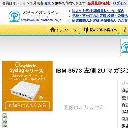
会員はオンラインで見積書(
)を
無料で作成
できます
会員登録(無料)
ログイン
見本
法人のお客様 請求書払いのご案内
学校・官公庁のお客様 校費・公費
研究機関のお客様 科研費払いのご案
IBM 3573 左側 2U マガジン
メ
商
型
保
J
発
返