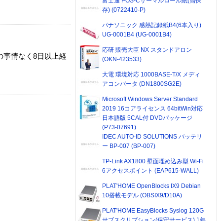
富士通 POS-Cサーマルロール紙(高保
存) (0722410-P)
パナソニック 感熱記録紙B4(6本入り)
UG-0001B4 (UG-0001B4)
応研 販売大臣 NX スタンドアロン
の事情なく8日以上経
(OKN-423533)
大電 環境対応 1000BASE-T/X メディ
アコンバータ (DN1800SG2E)
Microsoft Windows Server Standard
2019 16コアライセンス 64bitWin対応
日本語版 5CAL付 DVDパッケージ
(P73-07691)
IDEC AUTO-ID SOLUTIONS バッテリ
ー BP-007 (BP-007)
TP-Link AX1800 壁面埋め込み型 Wi-Fi
6アクセスポイント (EAP615-WALL)
PLAT'HOME OpenBlocks IX9 Debian
10搭載モデル (OBSIX9/D10A)
PLAT'HOME EasyBlocks Syslog 120G
サブスクリプション(保守サービス) 1年