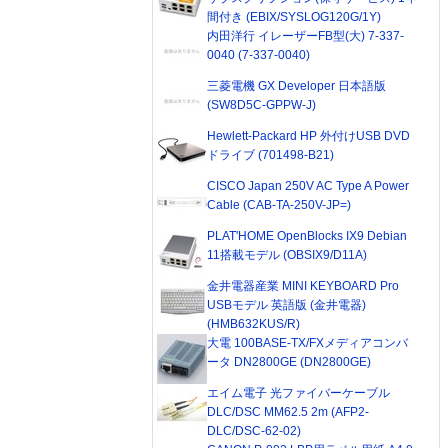
間付き (EBIX/SYSLOG120G/1Y)
内田洋行 イレーザーFB型(大) 7-337-
0040 (7-337-0040)
三菱電機 GX Developer 日本語版
(SW8D5C-GPPW-J)
Hewlett-Packard HP 外付けUSB DVD
ドライブ (701498-B21)
CISCO Japan 250V AC Type A Power
Cable (CAB-TA-250V-JP=)
PLAT'HOME OpenBlocks IX9 Debian
11搭載モデル (OBSIX9/D11A)
金井電器産業 MINI KEYBOARD Pro
USBモデル 英語版 (金井電器)
(HMB632KUS/R)
大電 100BASE-TX/FXメディアコンバ
ータ DN2800GE (DN2800GE)
エイム電子 光ファイバーケーブル
DLC/DSC MM62.5 2m (AFP2-
DLC/DSC-62-02)