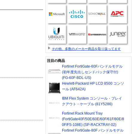
その他、多数のメーカー商品を取り扱ってます
注目の商品
Fortinet FortiGate-60Fバンドルモデル
(初年度先出しセンドバック保守付)
(FG-60F-BDL-US)
Hewlett-Packard HP LCD 8500 コンソ
ール (AF642A)
IBM Flex System コンソール・ブレイ
クアウト・ケーブル (81Y5286)
Fortinet Rack Mount Tray
(FortiGate40F/50E/60E/60F/61F/80E/8
0F/FS-108E) (SP-RACKTRAY-02)
Fortinet FortiGate-80F バンドルモデル