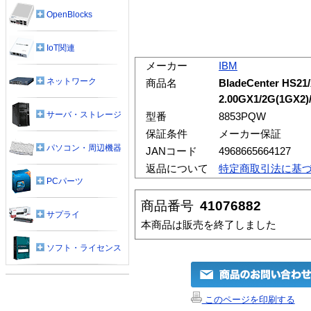
OpenBlocks
IoT関連
メーカー
IBM
ネットワーク
商品名
BladeCenter HS21
2.00GX1/2G(1GX2)/
サーバ・ストレージ
型番
8853PQW
保証条件
メーカー保証
パソコン・周辺機器
JANコード
4968665664127
返品について
特定商取引法に基
PCパーツ
商品番号
41076882
サプライ
本商品は販売を終了しました
ソフト・ライセンス
このページを印刷する