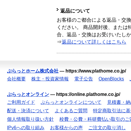
返品について
お客様のご都合による返品・交
ください。 商品開封後、または
合、返品・交換はお受けいたし
⇒
返品について詳しくはこちら
ぷらっとホーム株式会社
—
https://www.plathome.co.jp/
会社概要
株主・投資家情報
電子公告
OpenBlocks
ぷらっとオンライン
—
https://online.plathome.co.jp/
ご利用ガイド
ぷらっとオンラインについて
見積書・納
配送・決済について
よくあるご質問
特定商取引法に基
個人情報取り扱い方針
校費・公費・科研費払い取引のご
IPv6への取り組み
お客様からの声
ご注文の取り消し