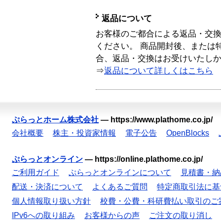
返品について
お客様のご都合による返品・交
ください。 商品開封後、または
合、返品・交換はお受けいたし
⇒
返品について詳しくはこちら
ぷらっとホーム株式会社
—
https://www.plathome.co.jp/
会社概要
株主・投資家情報
電子公告
OpenBlocks
ぷらっとオンライン
—
https://online.plathome.co.jp/
ご利用ガイド
ぷらっとオンラインについて
見積書・納
配送・決済について
よくあるご質問
特定商取引法に基
個人情報取り扱い方針
校費・公費・科研費払い取引のご
IPv6への取り組み
お客様からの声
ご注文の取り消し