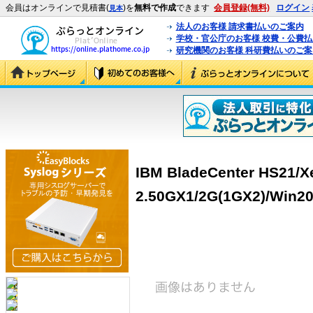
会員はオンラインで見積書(
)を
無料で作成
できます
会員登録(無料)
ログイン
見本
法人のお客様 請求書払いのご案内
学校・官公庁のお客様 校費・公費
研究機関のお客様 科研費払いのご案
IBM BladeCenter HS21/X
2.50GX1/2G(1GX2)/Win20