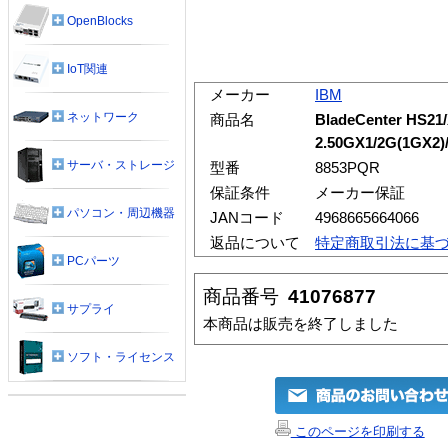
OpenBlocks
IoT関連
メーカー
IBM
ネットワーク
商品名
BladeCenter HS21
2.50GX1/2G(1GX2)/
サーバ・ストレージ
型番
8853PQR
保証条件
メーカー保証
パソコン・周辺機器
JANコード
4968665664066
返品について
特定商取引法に基
PCパーツ
商品番号
41076877
サプライ
本商品は販売を終了しました
ソフト・ライセンス
このページを印刷する