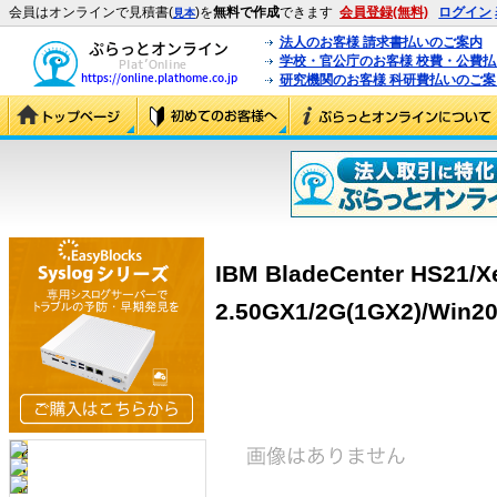
会員はオンラインで見積書(
)を
無料で作成
できます
会員登録(無料)
ログイン
見本
法人のお客様 請求書払いのご案内
学校・官公庁のお客様 校費・公費
研究機関のお客様 科研費払いのご案
IBM BladeCenter HS21/X
2.50GX1/2G(1GX2)/Win20