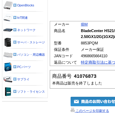
OpenBlocks
IoT関連
メーカー
IBM
ネットワーク
商品名
BladeCenter HS21
2.50GX1/2G(1GX2)/
サーバ・ストレージ
型番
8853PQM
保証条件
メーカー保証
パソコン・周辺機器
JANコード
4968665664110
返品について
特定商取引法に基
PCパーツ
商品番号
41076873
サプライ
本商品は販売を終了しました
ソフト・ライセンス
このページを印刷する