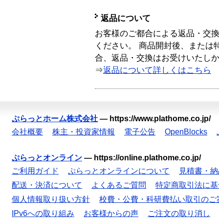
返品について
お客様のご都合による返品・交
ください。 商品開封後、または
合、返品・交換はお受けいたし
⇒
返品について詳しくはこちら
ぷらっとホーム株式会社
—
https://www.plathome.co.jp/
会社概要
株主・投資家情報
電子公告
OpenBlocks
ぷらっとオンライン
—
https://online.plathome.co.jp/
ご利用ガイド
ぷらっとオンラインについて
見積書・納
配送・決済について
よくあるご質問
特定商取引法に基
個人情報取り扱い方針
校費・公費・科研費払い取引のご
IPv6への取り組み
お客様からの声
ご注文の取り消し