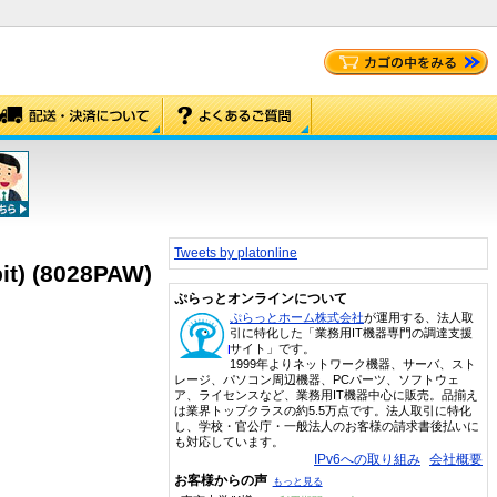
Tweets by platonline
it) (8028PAW)
ぷらっとオンラインについて
ぷらっとホーム株式会社
が運用する、法人取
引に特化した「業務用IT機器専門の調達支援
サイト」です。
1999年よりネットワーク機器、サーバ、スト
レージ、パソコン周辺機器、PCパーツ、ソフトウェ
ア、ライセンスなど、業務用IT機器中心に販売。品揃え
は業界トップクラスの約5.5万点です。法人取引に特化
し、学校・官公庁・一般法人のお客様の請求書後払いに
も対応しています。
IPv6への取り組み
会社概要
お客様からの声
もっと見る