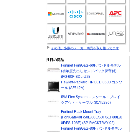
その他、多数のメーカー商品を取り扱ってます
注目の商品
Fortinet FortiGate-60Fバンドルモデル
(初年度先出しセンドバック保守付)
(FG-60F-BDL-US)
Hewlett-Packard HP LCD 8500 コンソ
ール (AF642A)
IBM Flex System コンソール・ブレイ
クアウト・ケーブル (81Y5286)
Fortinet Rack Mount Tray
(FortiGate40F/50E/60E/60F/61F/80E/8
0F/FS-108E) (SP-RACKTRAY-02)
Fortinet FortiGate-80F バンドルモデル