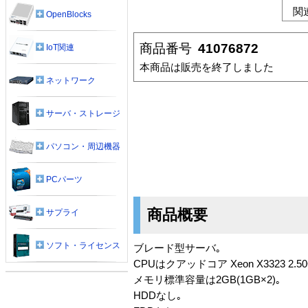
関
OpenBlocks
商品番号
41076872
IoT関連
本商品は販売を終了しました
ネットワーク
サーバ・ストレージ
パソコン・周辺機器
PCパーツ
商品概要
サプライ
ソフト・ライセンス
ブレード型サーバ｡
CPUはクアッドコア Xeon X3323 2.50
メモリ標準容量は2GB(1GB×2)｡
HDDなし｡