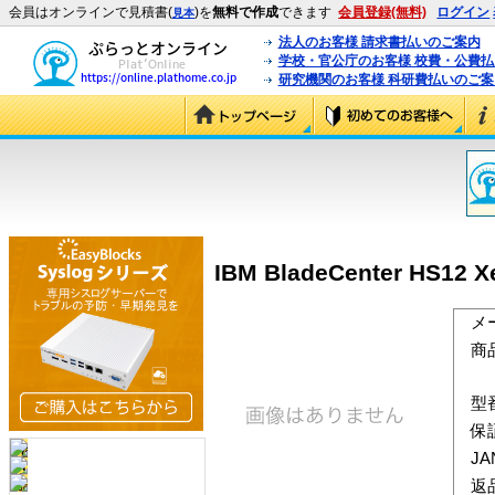
会員はオンラインで見積書(
)を
無料で作成
できます
会員登録(無料)
ログイン
見本
法人のお客様 請求書払いのご案内
学校・官公庁のお客様 校費・公費
研究機関のお客様 科研費払いのご案
IBM BladeCenter HS12 X
メ
商
型
保
J
返