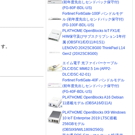
(初年度先出しセンドバック保守付)
(FG-80F-BDL-US)
Fortinet FortiGate-100F バンドルモデ
ル (初年度先出しセンドバック保守付)
(FG-100F-BDL-US)
PLAT'HOME OpenBlocks IoT FX1/E
H/W保守及びサブスクリプション1年付
属 (OBSFX1/E/D11/H1S1)
ます。
LENOVO 20X2SC8G00 ThinkPad L14
Gen2 (20X2SC8G00)
エイム電子 光ファイバーケーブル
DLC/DSC MM62.5 1m (AFP2-
DLC/DSC-62-01)
Fortinet FortiGate-40F バンドルモデル
(初年度先出しセンドバック保守付)
(FG-40F-BDL-US)
PLAT'HOME OpenBlocks A16 Debian
11搭載モデル (OBSA16/D11A)
PLAT'HOME OpenBlocks IX9 Windows
10 IoT Enterprise 2019 LTSC搭載
256GBモデル
(OBSIX9/W/L1809/256G)