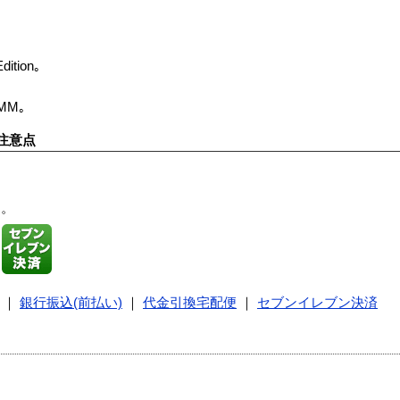
dition｡
IMM｡
注意点
す。
｜
銀行振込(前払い)
｜
代金引換宅配便
｜
セブンイレブン決済