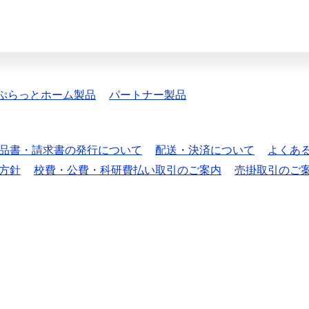
ぷらっとホーム製品
パートナー製品
品書・請求書の発行について
配送・決済について
よくあ
方針
校費・公費・科研費払い取引のご案内
売掛取引のご