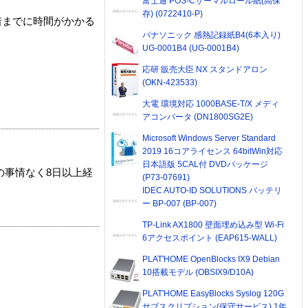
富士通 POS-Cサーマルロール紙(高保
存) (0722410-P)
着までに時間がかかる
パナソニック 感熱記録紙B4(6本入り)
UG-0001B4 (UG-0001B4)
応研 販売大臣 NX スタンドアロン
(OKN-423533)
大電 環境対応 1000BASE-T/X メディ
アコンバータ (DN1800SG2E)
Microsoft Windows Server Standard
2019 16コアライセンス 64bitWin対応
日本語版 5CAL付 DVDパッケージ
の事情なく8日以上経
(P73-07691)
IDEC AUTO-ID SOLUTIONS バッテリ
ー BP-007 (BP-007)
TP-Link AX1800 壁面埋め込み型 Wi-Fi
6アクセスポイント (EAP615-WALL)
PLAT'HOME OpenBlocks IX9 Debian
10搭載モデル (OBSIX9/D10A)
PLAT'HOME EasyBlocks Syslog 120G
サブスクリプション(保守サービス) 1年