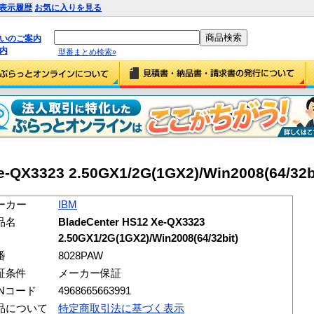
表示履歴
お気に入りを見る
払いのご案内
内
型番まとめ検索»
e-QX3323 2.50GX1/2G(1GX2)/Win2008(64/32b
ーカー
IBM
品名
BladeCenter HS12 Xe-QX3323
2.50GX1/2G(1GX2)/Win2008(64/32bit)
番
8028PAW
証条件
メーカー保証
ANコード
4968665663991
品について
特定商取引法に基づく表示