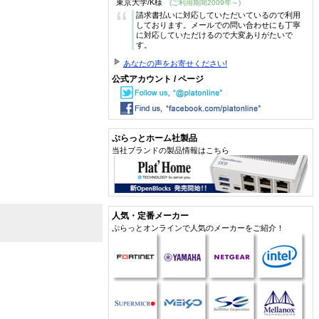
東京大学/K様
(ご利用期間2009年～)
“
請求書払いに対応していただいているので利用
しております。メールでの問い合わせにも丁寧
に対応していただけるので大変ありがたいで
す。
あなたの声をお寄せください!
公式アカウント / ページ
ぷらっとホーム社製品
当社ブランドの製品情報はこちら
人気・定番メーカー
ぷらっとオンラインで人気のメーカーをご紹介！