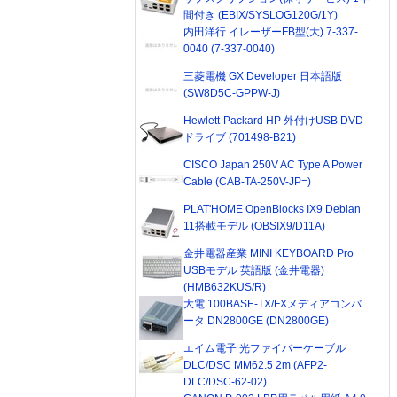
間付き (EBIX/SYSLOG120G/1Y)
内田洋行 イレーザーFB型(大) 7-337-
0040 (7-337-0040)
三菱電機 GX Developer 日本語版
(SW8D5C-GPPW-J)
Hewlett-Packard HP 外付けUSB DVD
ドライブ (701498-B21)
CISCO Japan 250V AC Type A Power
Cable (CAB-TA-250V-JP=)
PLAT'HOME OpenBlocks IX9 Debian
11搭載モデル (OBSIX9/D11A)
金井電器産業 MINI KEYBOARD Pro
USBモデル 英語版 (金井電器)
(HMB632KUS/R)
大電 100BASE-TX/FXメディアコンバ
ータ DN2800GE (DN2800GE)
エイム電子 光ファイバーケーブル
DLC/DSC MM62.5 2m (AFP2-
DLC/DSC-62-02)