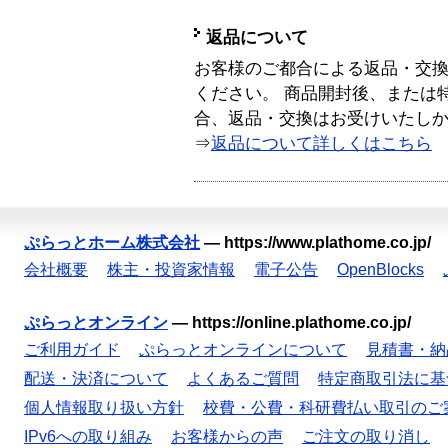
返品について
お客様のご都合による返品・交
ください。 商品開封後、または
合、返品・交換はお受けいたし
⇒
返品について詳しくはこちら
ぷらっとホーム株式会社
—
https://www.plathome.co.jp/
会社概要
株主・投資家情報
電子公告
OpenBlocks
ぷらっとオンライン
—
https://online.plathome.co.jp/
ご利用ガイド
ぷらっとオンラインについて
見積書・納
配送・決済について
よくあるご質問
特定商取引法に基
個人情報取り扱い方針
校費・公費・科研費払い取引のご
IPv6への取り組み
お客様からの声
ご注文の取り消し