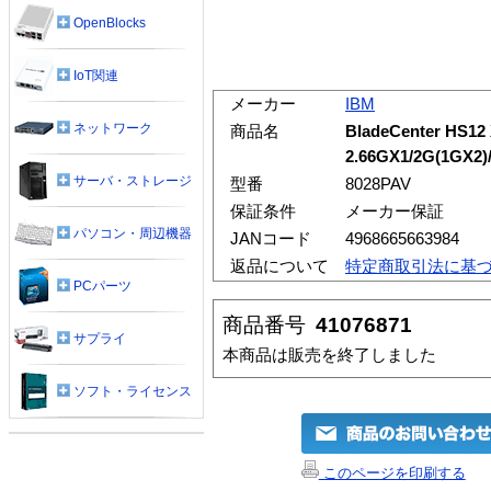
OpenBlocks
IoT関連
メーカー
IBM
ネットワーク
商品名
BladeCenter HS12
2.66GX1/2G(1GX2)/
サーバ・ストレージ
型番
8028PAV
保証条件
メーカー保証
パソコン・周辺機器
JANコード
4968665663984
返品について
特定商取引法に基
PCパーツ
商品番号
41076871
サプライ
本商品は販売を終了しました
ソフト・ライセンス
このページを印刷する