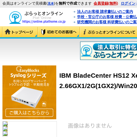
会員はオンラインで見積書(
)を
無料で作成
できます
会員登録(無料)
ログイン
見本
法人のお客様 請求書払いのご案内
学校・官公庁のお客様 校費・公費
研究機関のお客様 科研費払いのご案
IBM BladeCenter HS12 X
2.66GX1/2G(1GX2)/Win200