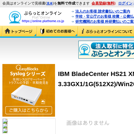
会員はオンラインで見積書(
)を
無料で作成
できます
会員登録(無料)
ログイン
見本
法人のお客様 請求書払いのご案内
学校・官公庁のお客様 校費・公費
研究機関のお客様 科研費払いのご案
IBM BladeCenter HS21 
3.33GX1/1G(512X2)/Win2