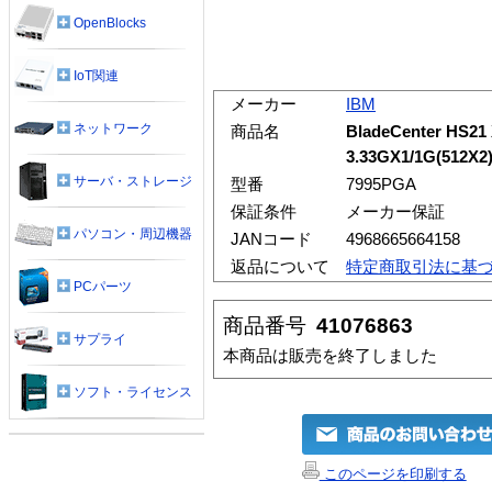
OpenBlocks
IoT関連
メーカー
IBM
ネットワーク
商品名
BladeCenter HS21
3.33GX1/1G(512X2)
サーバ・ストレージ
型番
7995PGA
保証条件
メーカー保証
パソコン・周辺機器
JANコード
4968665664158
返品について
特定商取引法に基
PCパーツ
商品番号
41076863
サプライ
本商品は販売を終了しました
ソフト・ライセンス
このページを印刷する