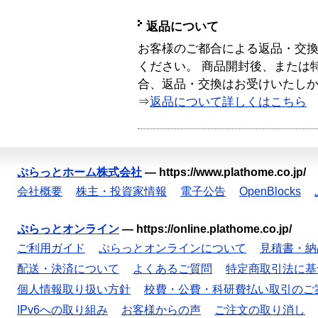
返品について
お客様のご都合による返品・交
ください。 商品開封後、または
合、返品・交換はお受けいたし
⇒
返品について詳しくはこちら
ぷらっとホーム株式会社
—
https://www.plathome.co.jp/
会社概要
株主・投資家情報
電子公告
OpenBlocks
ぷらっとオンライン
—
https://online.plathome.co.jp/
ご利用ガイド
ぷらっとオンラインについて
見積書・納
配送・決済について
よくあるご質問
特定商取引法に基
個人情報取り扱い方針
校費・公費・科研費払い取引のご
IPv6への取り組み
お客様からの声
ご注文の取り消し