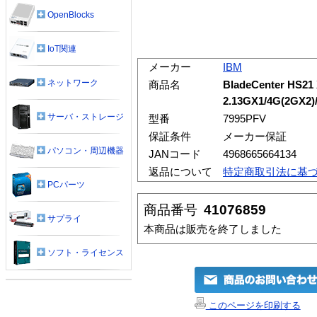
OpenBlocks
IoT関連
メーカー
IBM
ネットワーク
商品名
BladeCenter HS21
2.13GX1/4G(2GX2)/
サーバ・ストレージ
型番
7995PFV
保証条件
メーカー保証
パソコン・周辺機器
JANコード
4968665664134
返品について
特定商取引法に基
PCパーツ
商品番号
41076859
サプライ
本商品は販売を終了しました
ソフト・ライセンス
このページを印刷する