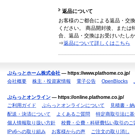
返品について
お客様のご都合による返品・交
ください。 商品開封後、または
合、返品・交換はお受けいたし
⇒
返品について詳しくはこちら
ぷらっとホーム株式会社
—
https://www.plathome.co.jp/
会社概要
株主・投資家情報
電子公告
OpenBlocks
ぷらっとオンライン
—
https://online.plathome.co.jp/
ご利用ガイド
ぷらっとオンラインについて
見積書・納
配送・決済について
よくあるご質問
特定商取引法に基
個人情報取り扱い方針
校費・公費・科研費払い取引のご
IPv6への取り組み
お客様からの声
ご注文の取り消し