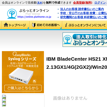
会員はオンラインで見積書(
)を
無料で作成
できます
会員登録(無料)
ログイン
見本
法人のお客様 請求書払いのご案内
学校・官公庁のお客様 校費・公費
研究機関のお客様 科研費払いのご案
IBM BladeCenter HS21 
2.13GX1/4G(2GX2)/Win20