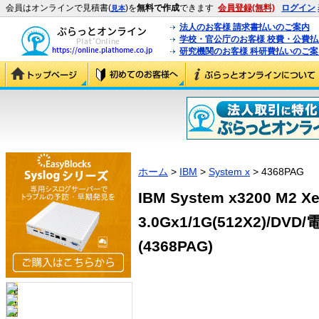
会員はオンラインで見積書(
)を
無料で作成
できます
会員登録(無料)
ログイン
見本
法人のお客様 請求書払いのご案内
学校・官公庁のお客様 校費・公費
研究機関のお客様 科研費払いのご案
ホーム
>
IBM
>
System x
> 4368PAG
IBM System x3200 M2 X
3.0Gx1/1G(512X2)/DVD/
(4368PAG)