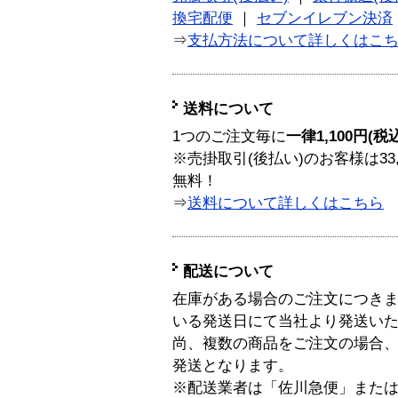
換宅配便
｜
セブンイレブン決済
⇒
支払方法について詳しくはこ
送料について
1つのご注文毎に
一律1,100円(税
※売掛取引(後払い)のお客様は33
無料！
⇒
送料について詳しくはこちら
配送について
在庫がある場合のご注文につき
いる発送日にて当社より発送い
尚、複数の商品をご注文の場合
発送となります。
※配送業者は「佐川急便」また