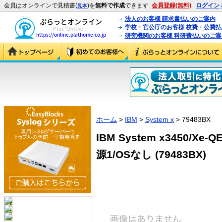
会員はオンラインで見積書(
)を
無料で作成
できます
会員登録(無料)
ログイン
見本
法人のお客様 請求書払いのご案内
学校・官公庁のお客様 校費・公費
研究機関のお客様 科研費払いのご案
ホーム
>
IBM
>
System x
> 79483BX
IBM System x3450/Xe-QE
源1/OSなし (79483BX)