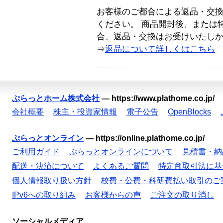
お客様のご都合による返品・交
ください。 商品開封後、または
合、返品・交換はお受けいたし
⇒
返品について詳しくはこちら
ぷらっとホーム株式会社
—
https://www.plathome.co.jp/
会社概要
株主・投資家情報
電子公告
OpenBlocks
ぷらっとオンライン
—
https://online.plathome.co.jp/
ご利用ガイド
ぷらっとオンラインについて
見積書・納
配送・決済について
よくあるご質問
特定商取引法に基
個人情報取り扱い方針
校費・公費・科研費払い取引のご
IPv6への取り組み
お客様からの声
ご注文の取り消し
ソーシャルメディア