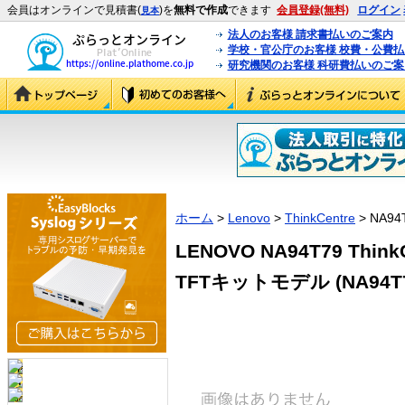
会員はオンラインで見積書(
)を
無料で作成
できます
会員登録(無料)
ログイン
見本
法人のお客様 請求書払いのご案内
学校・官公庁のお客様 校費・公費
研究機関のお客様 科研費払いのご案
ホーム
>
Lenovo
>
ThinkCentre
> NA94
LENOVO NA94T79 ThinkCe
TFTキットモデル (NA94T7