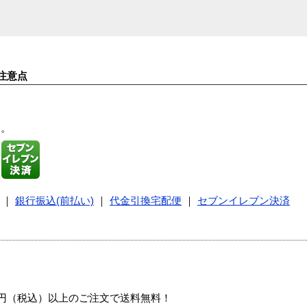
注意点
す。
｜
銀行振込(前払い)
｜
代金引換宅配便
｜
セブンイレブン決済
00円（税込）以上のご注文で送料無料！