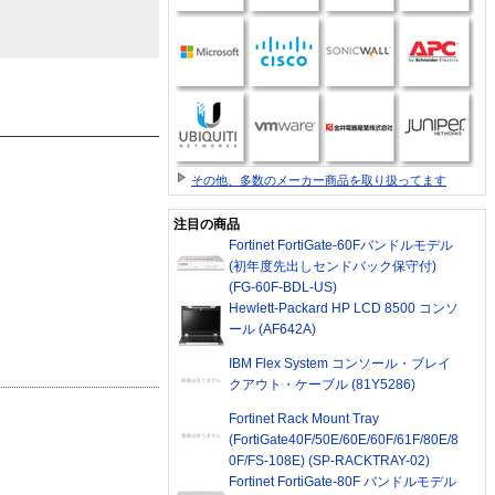
その他、多数のメーカー商品を取り扱ってます
注目の商品
Fortinet FortiGate-60Fバンドルモデル
(初年度先出しセンドバック保守付)
(FG-60F-BDL-US)
Hewlett-Packard HP LCD 8500 コンソ
ール (AF642A)
IBM Flex System コンソール・ブレイ
クアウト・ケーブル (81Y5286)
Fortinet Rack Mount Tray
(FortiGate40F/50E/60E/60F/61F/80E/8
0F/FS-108E) (SP-RACKTRAY-02)
Fortinet FortiGate-80F バンドルモデル