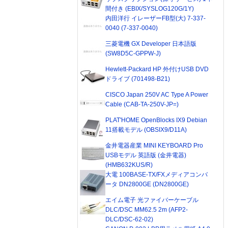
間付き (EBIX/SYSLOG120G/1Y)
内田洋行 イレーザーFB型(大) 7-337-
0040 (7-337-0040)
三菱電機 GX Developer 日本語版
(SW8D5C-GPPW-J)
Hewlett-Packard HP 外付けUSB DVD
ドライブ (701498-B21)
CISCO Japan 250V AC Type A Power
Cable (CAB-TA-250V-JP=)
PLAT'HOME OpenBlocks IX9 Debian
11搭載モデル (OBSIX9/D11A)
金井電器産業 MINI KEYBOARD Pro
USBモデル 英語版 (金井電器)
(HMB632KUS/R)
大電 100BASE-TX/FXメディアコンバ
ータ DN2800GE (DN2800GE)
エイム電子 光ファイバーケーブル
DLC/DSC MM62.5 2m (AFP2-
DLC/DSC-62-02)