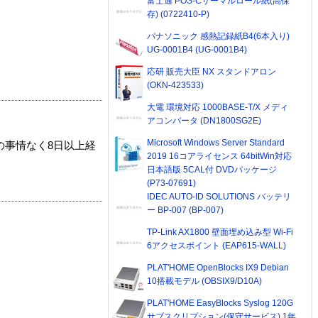
富士通 POS-Cサーマルロール紙(高保
存) (0722410-P)
パナソニック 感熱記録紙B4(6本入り)
UG-0001B4 (UG-0001B4)
応研 販売大臣 NX スタンドアロン
(OKN-423533)
大電 環境対応 1000BASE-T/X メディ
アコンバータ (DN1800SG2E)
Microsoft Windows Server Standard
の事情なく8日以上経
2019 16コアライセンス 64bitWin対応
日本語版 5CAL付 DVDパッケージ
(P73-07691)
IDEC AUTO-ID SOLUTIONS バッテリ
ー BP-007 (BP-007)
TP-Link AX1800 壁面埋め込み型 Wi-Fi
6アクセスポイント (EAP615-WALL)
PLAT'HOME OpenBlocks IX9 Debian
10搭載モデル (OBSIX9/D10A)
PLAT'HOME EasyBlocks Syslog 120G
サブスクリプション(保守サービス) 1年