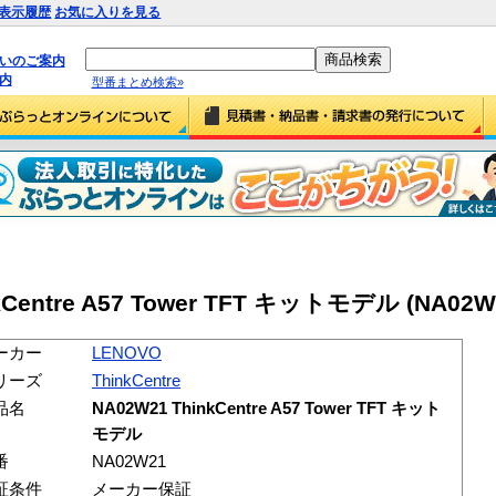
表示履歴
お気に入りを見る
払いのご案内
内
型番まとめ検索»
kCentre A57 Tower TFT キットモデル (NA02W
ーカー
LENOVO
リーズ
ThinkCentre
品名
NA02W21 ThinkCentre A57 Tower TFT キット
モデル
番
NA02W21
証条件
メーカー保証