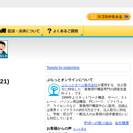
Tweets by platonline
21)
ぷらっとオンラインについて
ぷらっとホーム株式会社
が運用する、法人取
引に特化した「業務用IT機器専門の調達支援
サイト」です。
1999年よりネットワーク機器、サーバ、スト
レージ、パソコン周辺機器、PCパーツ、ソフトウェ
ア、ライセンスなど、業務用IT機器中心に販売。品揃え
は業界トップクラスの約5.5万点です。法人取引に特化
し、学校・官公庁・一般法人のお客様の請求書後払いに
も対応しています。
IPv6への取り組み
会社概要
お客様からの声
もっと見る