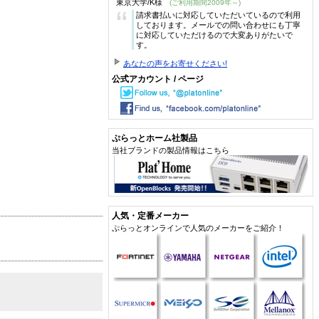
東京大学/K様
(ご利用期間2009年～)
“
請求書払いに対応していただいているので利用
しております。メールでの問い合わせにも丁寧
に対応していただけるので大変ありがたいで
す。
あなたの声をお寄せください!
公式アカウント / ページ
ぷらっとホーム社製品
当社ブランドの製品情報はこちら
人気・定番メーカー
ぷらっとオンラインで人気のメーカーをご紹介！