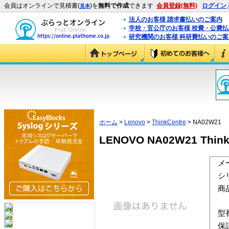
会員はオンラインで見積書(
)を
無料で作成
できます
会員登録(無料)
ログイン
見本
法人のお客様 請求書払いのご案内
学校・官公庁のお客様 校費・公費
研究機関のお客様 科研費払いのご案
ホーム
>
Lenovo
>
ThinkCentre
> NA02W21
LENOVO NA02W21 Thin
メ
シ
商
型
保