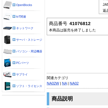
J
OpenBlocks
返
IoT関連
商品番号
41076812
ネットワーク
本商品は販売を終了しました
サーバ・ストレージ
パソコン・周辺機器
PCパーツ
サプライ
関連カテゴリ
NA02W
|
NA
|
NA02
ソフト・ライセンス
商品説明