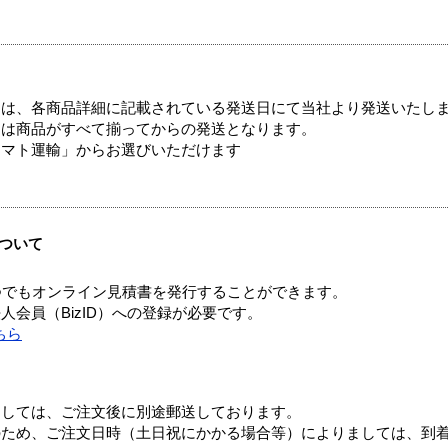
ては、各商品詳細に記載されている発送日にて当社より発送いたし
送は商品がすべて揃ってからの発送となります。
ヤマト運輸」からお選びいただけます
ついて
つでもオンライン見積書を発行することができます。
会員（BizID）への登録が必要です。
ちら
ましては、ご注文後に別途郵送しております。
のため、ご注文日時（土日祝にかかる場合等）によりましては、到