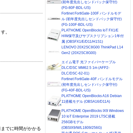
(初年度先出しセンドバック保守付)
(FG-80F-BDL-US)
Fortinet FortiGate-100F バンドルモデ
ル (初年度先出しセンドバック保守付)
(FG-100F-BDL-US)
PLAT'HOME OpenBlocks IoT FX1/E
ます。
H/W保守及びサブスクリプション1年付
属 (OBSFX1/E/D11/H1S1)
LENOVO 20X2SC8G00 ThinkPad L14
Gen2 (20X2SC8G00)
エイム電子 光ファイバーケーブル
DLC/DSC MM62.5 1m (AFP2-
DLC/DSC-62-01)
Fortinet FortiGate-40F バンドルモデル
(初年度先出しセンドバック保守付)
(FG-40F-BDL-US)
PLAT'HOME OpenBlocks A16 Debian
11搭載モデル (OBSA16/D11A)
PLAT'HOME OpenBlocks IX9 Windows
10 IoT Enterprise 2019 LTSC搭載
256GBモデル
(OBSIX9/W/L1809/256G)
着までに時間がかかる