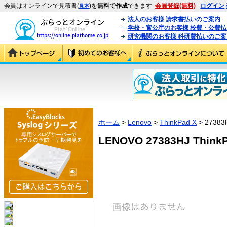
会員はオンラインで見積書(
)を
無料で作成
できます
会員登録(無料)
ログイン
見本
法人のお客様 請求書払いのご案内
学校・官公庁のお客様 校費・公費
研究機関のお客様 科研費払いのご案
ホーム
>
Lenovo
>
ThinkPad X
> 27383
LENOVO 27383HJ ThinkP