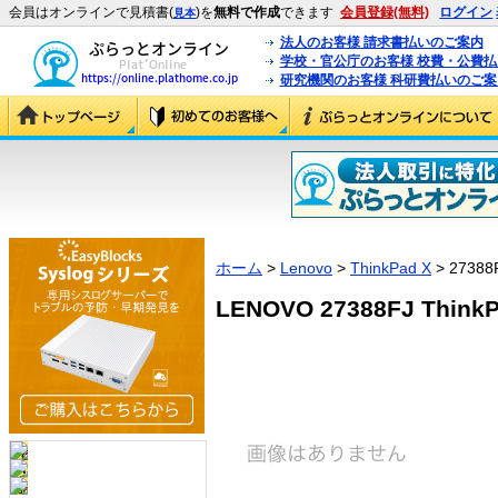
会員はオンラインで見積書(
)を
無料で作成
できます
会員登録(無料)
ログイン
見本
法人のお客様 請求書払いのご案内
学校・官公庁のお客様 校費・公費
研究機関のお客様 科研費払いのご案
ホーム
>
Lenovo
>
ThinkPad X
> 27388
LENOVO 27388FJ ThinkP