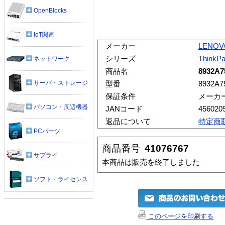
OpenBlocks
IoT関連
メーカー
LENOV
シリーズ
ThinkP
ネットワーク
商品名
8932A7
サーバ・ストレージ
型番
8932A7
保証条件
メーカ
パソコン・周辺機器
JANコード
456020
返品について
特定商
PCパーツ
商品番号
41076767
サプライ
本商品は販売を終了しました
ソフト・ライセンス
このページを印刷する