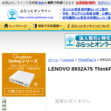
会員はオンラインで見積書(
)を
無料で作成
できます
会員登録(無料)
ログイン
見本
法人のお客様 請求書払いのご案内
学校・官公庁のお客様 校費・公費
研究機関のお客様 科研費払いのご案
ホーム
>
Lenovo
>
ThinkPad X
> 8932A
LENOVO 8932A75 ThinkP