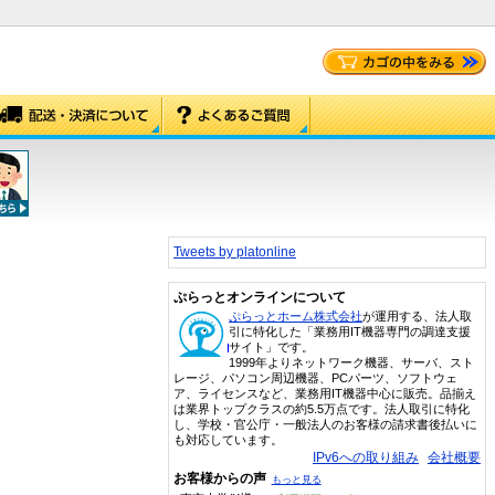
Tweets by platonline
ぷらっとオンラインについて
ぷらっとホーム株式会社
が運用する、法人取
引に特化した「業務用IT機器専門の調達支援
サイト」です。
1999年よりネットワーク機器、サーバ、スト
レージ、パソコン周辺機器、PCパーツ、ソフトウェ
ア、ライセンスなど、業務用IT機器中心に販売。品揃え
は業界トップクラスの約5.5万点です。法人取引に特化
し、学校・官公庁・一般法人のお客様の請求書後払いに
も対応しています。
IPv6への取り組み
会社概要
お客様からの声
もっと見る