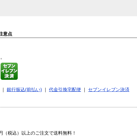
注意点
す。
｜
銀行振込(前払い)
｜
代金引換宅配便
｜
セブンイレブン決済
00円（税込）以上のご注文で送料無料！