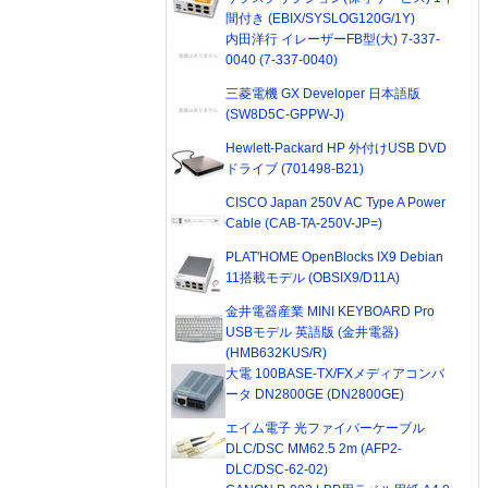
間付き (EBIX/SYSLOG120G/1Y)
内田洋行 イレーザーFB型(大) 7-337-
0040 (7-337-0040)
三菱電機 GX Developer 日本語版
(SW8D5C-GPPW-J)
Hewlett-Packard HP 外付けUSB DVD
ドライブ (701498-B21)
CISCO Japan 250V AC Type A Power
Cable (CAB-TA-250V-JP=)
PLAT'HOME OpenBlocks IX9 Debian
11搭載モデル (OBSIX9/D11A)
金井電器産業 MINI KEYBOARD Pro
USBモデル 英語版 (金井電器)
(HMB632KUS/R)
大電 100BASE-TX/FXメディアコンバ
ータ DN2800GE (DN2800GE)
エイム電子 光ファイバーケーブル
DLC/DSC MM62.5 2m (AFP2-
DLC/DSC-62-02)