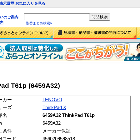
表示履歴
お気に入りを見る
払いのご案内
内
型番まとめ検索»
ad T61p (6459A32)
ーカー
LENOVO
リーズ
ThinkPad X
品名
6459A32 ThinkPad T61p
番
6459A32
証条件
メーカー保証
ANコード
4560209598518