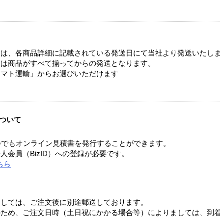
ては、各商品詳細に記載されている発送日にて当社より発送いたし
送は商品がすべて揃ってからの発送となります。
ヤマト運輸」からお選びいただけます
ついて
つでもオンライン見積書を発行することができます。
会員（BizID）への登録が必要です。
ちら
ましては、ご注文後に別途郵送しております。
のため、ご注文日時（土日祝にかかる場合等）によりましては、到