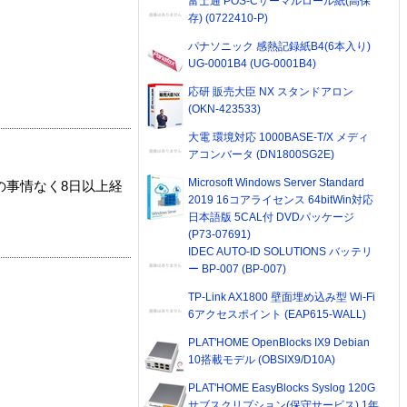
富士通 POS-Cサーマルロール紙(高保
存) (0722410-P)
パナソニック 感熱記録紙B4(6本入り)
UG-0001B4 (UG-0001B4)
応研 販売大臣 NX スタンドアロン
(OKN-423533)
大電 環境対応 1000BASE-T/X メディ
アコンバータ (DN1800SG2E)
Microsoft Windows Server Standard
の事情なく8日以上経
2019 16コアライセンス 64bitWin対応
日本語版 5CAL付 DVDパッケージ
(P73-07691)
IDEC AUTO-ID SOLUTIONS バッテリ
ー BP-007 (BP-007)
TP-Link AX1800 壁面埋め込み型 Wi-Fi
6アクセスポイント (EAP615-WALL)
PLAT'HOME OpenBlocks IX9 Debian
10搭載モデル (OBSIX9/D10A)
PLAT'HOME EasyBlocks Syslog 120G
サブスクリプション(保守サービス) 1年