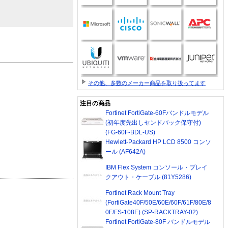
その他、多数のメーカー商品を取り扱ってます
注目の商品
Fortinet FortiGate-60Fバンドルモデル
(初年度先出しセンドバック保守付)
(FG-60F-BDL-US)
Hewlett-Packard HP LCD 8500 コンソ
ール (AF642A)
IBM Flex System コンソール・ブレイ
クアウト・ケーブル (81Y5286)
Fortinet Rack Mount Tray
(FortiGate40F/50E/60E/60F/61F/80E/8
0F/FS-108E) (SP-RACKTRAY-02)
Fortinet FortiGate-80F バンドルモデル