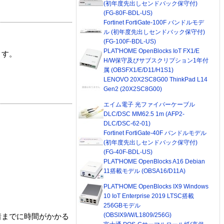
(初年度先出しセンドバック保守付)
(FG-80F-BDL-US)
Fortinet FortiGate-100F バンドルモデ
ル (初年度先出しセンドバック保守付)
(FG-100F-BDL-US)
PLAT'HOME OpenBlocks IoT FX1/E
ます。
H/W保守及びサブスクリプション1年付
属 (OBSFX1/E/D11/H1S1)
LENOVO 20X2SC8G00 ThinkPad L14
Gen2 (20X2SC8G00)
エイム電子 光ファイバーケーブル
DLC/DSC MM62.5 1m (AFP2-
DLC/DSC-62-01)
Fortinet FortiGate-40F バンドルモデル
(初年度先出しセンドバック保守付)
(FG-40F-BDL-US)
PLAT'HOME OpenBlocks A16 Debian
11搭載モデル (OBSA16/D11A)
PLAT'HOME OpenBlocks IX9 Windows
10 IoT Enterprise 2019 LTSC搭載
256GBモデル
(OBSIX9/W/L1809/256G)
着までに時間がかかる