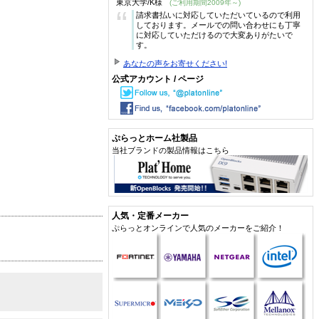
東京大学/K様
(ご利用期間2009年～)
“
請求書払いに対応していただいているので利用
しております。メールでの問い合わせにも丁寧
に対応していただけるので大変ありがたいで
す。
あなたの声をお寄せください!
公式アカウント / ページ
ぷらっとホーム社製品
当社ブランドの製品情報はこちら
人気・定番メーカー
ぷらっとオンラインで人気のメーカーをご紹介！