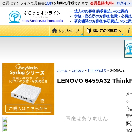
会員はオンラインで見積書(
)を
無料で作成
できます
会員登録(無料)
ログイン
見本
法人のお客様 請求書払いのご案内
学校・官公庁のお客様 校費・公費
研究機関のお客様 科研費払いのご案
ホーム
>
Lenovo
>
ThinkPad X
> 6459A32
LENOVO 6459A32 ThinkP
メ
シ
商
型
保
J