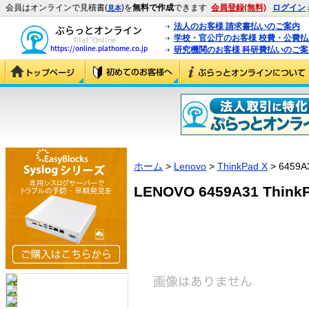
会員はオンラインで見積書(
)を
無料で作成
できます
会員登録(無料)
ログイン
見本
法人のお客様 請求書払いのご案内
学校・官公庁のお客様 校費・公費
研究機関のお客様 科研費払いのご案
ホーム
>
Lenovo
>
ThinkPad X
> 6459A
LENOVO 6459A31 ThinkP