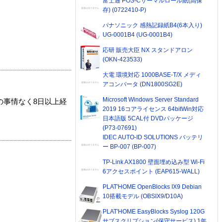
富士通 POS-Cサーマルロール紙(高保
存) (0722410-P)
パナソニック 感熱記録紙B4(6本入り)
UG-0001B4 (UG-0001B4)
応研 販売大臣 NX スタンドアロン
(OKN-423533)
大電 環境対応 1000BASE-T/X メディ
アコンバータ (DN1800SG2E)
Microsoft Windows Server Standard
の事情なく8日以上経
2019 16コアライセンス 64bitWin対応
日本語版 5CAL付 DVDパッケージ
(P73-07691)
IDEC AUTO-ID SOLUTIONS バッテリ
ー BP-007 (BP-007)
TP-Link AX1800 壁面埋め込み型 Wi-Fi
6アクセスポイント (EAP615-WALL)
PLAT'HOME OpenBlocks IX9 Debian
10搭載モデル (OBSIX9/D10A)
PLAT'HOME EasyBlocks Syslog 120G
サブスクリプション(保守サービス) 1年