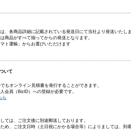
ては、各商品詳細に記載されている発送日にて当社より発送いたし
送は商品がすべて揃ってからの発送となります。
ヤマト運輸」からお選びいただけます
ついて
つでもオンライン見積書を発行することができます。
会員（BizID）への登録が必要です。
ちら
ましては、ご注文後に別途郵送しております。
のため、ご注文日時（土日祝にかかる場合等）によりましては、到