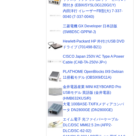
間付き (EBIX/SYSLOG120G/1Y)
内田洋行 イレーザーFB型(大) 7-337-
0040 (7-337-0040)
三菱電機 GX Developer 日本語版
(SW8D5C-GPPW-J)
Hewlett-Packard HP 外付けUSB DVD
ドライブ (701498-B21)
CISCO Japan 250V AC Type A Power
Cable (CAB-TA-250V-JP=)
PLAT'HOME OpenBlocks IX9 Debian
11搭載モデル (OBSIX9/D11A)
金井電器産業 MINI KEYBOARD Pro
USBモデル 英語版 (金井電器)
(HMB632KUS/R)
大電 100BASE-TX/FXメディアコンバ
ータ DN2800GE (DN2800GE)
エイム電子 光ファイバーケーブル
DLC/DSC MM62.5 2m (AFP2-
DLC/DSC-62-02)