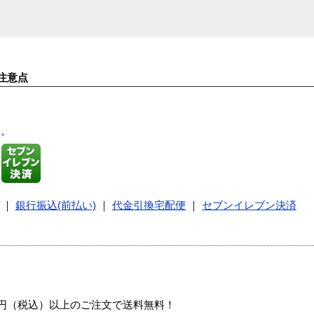
注意点
す。
｜
銀行振込(前払い)
｜
代金引換宅配便
｜
セブンイレブン決済
00円（税込）以上のご注文で送料無料！