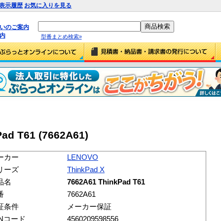
表示履歴
お気に入りを見る
払いのご案内
内
型番まとめ検索»
ad T61 (7662A61)
ーカー
LENOVO
リーズ
ThinkPad X
品名
7662A61 ThinkPad T61
番
7662A61
証条件
メーカー保証
ANコード
4560209598556