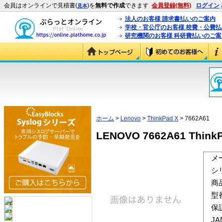
会員はオンラインで見積書(
)を
無料で作成
できます
会員登録(無料)
ログイン
見本
法人のお客様 請求書払いのご案内
学校・官公庁のお客様 校費・公費
研究機関のお客様 科研費払いのご案
ホーム
>
Lenovo
>
ThinkPad X
> 7662A61
LENOVO 7662A61 ThinkP
メ
シ
商
型
保
J