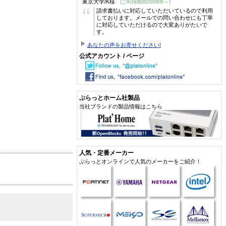
東京大学/K様
(ご利用期間2009年～)
“
請求書払いに対応していただいているので利用
しております。メールでの問い合わせにも丁寧
に対応していただけるので大変ありがたいで
す。
あなたの声をお寄せください!
公式アカウント / ページ
ぷらっとホーム社製品
当社ブランドの製品情報はこちら
人気・定番メーカー
ぷらっとオンラインで人気のメーカーをご紹介！