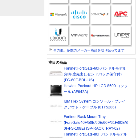
その他、多数のメーカー商品を取り扱ってます
注目の商品
Fortinet FortiGate-60Fバンドルモデル
(初年度先出しセンドバック保守付)
(FG-60F-BDL-US)
Hewlett-Packard HP LCD 8500 コンソ
ール (AF642A)
IBM Flex System コンソール・ブレイ
クアウト・ケーブル (81Y5286)
Fortinet Rack Mount Tray
(FortiGate40F/50E/60E/60F/61F/80E/8
0F/FS-108E) (SP-RACKTRAY-02)
Fortinet FortiGate-80F バンドルモデル