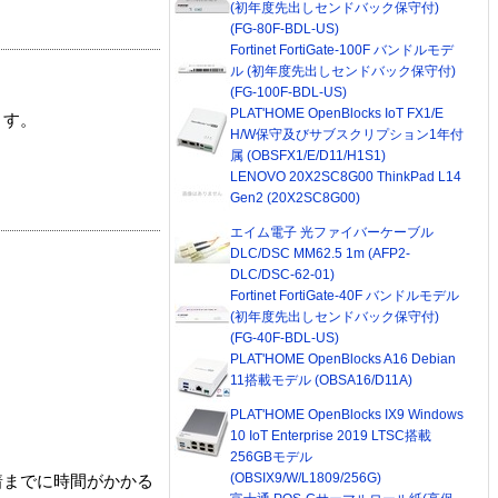
(初年度先出しセンドバック保守付)
(FG-80F-BDL-US)
Fortinet FortiGate-100F バンドルモデ
ル (初年度先出しセンドバック保守付)
(FG-100F-BDL-US)
PLAT'HOME OpenBlocks IoT FX1/E
ます。
H/W保守及びサブスクリプション1年付
属 (OBSFX1/E/D11/H1S1)
LENOVO 20X2SC8G00 ThinkPad L14
Gen2 (20X2SC8G00)
エイム電子 光ファイバーケーブル
DLC/DSC MM62.5 1m (AFP2-
DLC/DSC-62-01)
Fortinet FortiGate-40F バンドルモデル
(初年度先出しセンドバック保守付)
(FG-40F-BDL-US)
PLAT'HOME OpenBlocks A16 Debian
11搭載モデル (OBSA16/D11A)
PLAT'HOME OpenBlocks IX9 Windows
10 IoT Enterprise 2019 LTSC搭載
256GBモデル
(OBSIX9/W/L1809/256G)
着までに時間がかかる