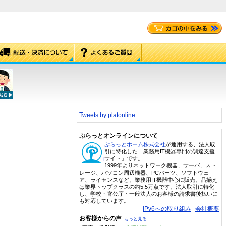
Tweets by platonline
ぷらっとオンラインについて
ぷらっとホーム株式会社
が運用する、法人取
引に特化した「業務用IT機器専門の調達支援
サイト」です。
1999年よりネットワーク機器、サーバ、スト
レージ、パソコン周辺機器、PCパーツ、ソフトウェ
ア、ライセンスなど、業務用IT機器中心に販売。品揃え
は業界トップクラスの約5.5万点です。法人取引に特化
し、学校・官公庁・一般法人のお客様の請求書後払いに
も対応しています。
IPv6への取り組み
会社概要
お客様からの声
もっと見る