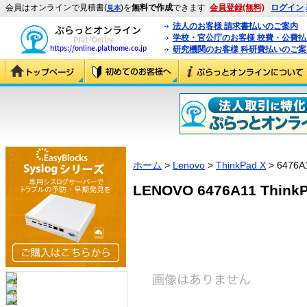
会員はオンラインで見積書(
)を
無料で作成
できます
会員登録(無料)
ログイン
見本
法人のお客様 請求書払いのご案内
学校・官公庁のお客様 校費・公費
研究機関のお客様 科研費払いのご案
ホーム
>
Lenovo
>
ThinkPad X
> 6476A
LENOVO 6476A11 ThinkP