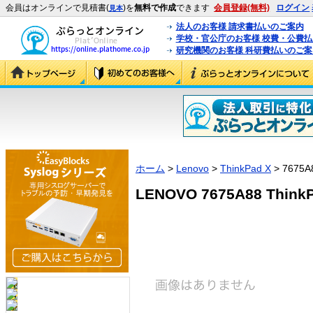
会員はオンラインで見積書(
)を
無料で作成
できます
会員登録(無料)
ログイン
見本
法人のお客様 請求書払いのご案内
学校・官公庁のお客様 校費・公費
研究機関のお客様 科研費払いのご案
ホーム
>
Lenovo
>
ThinkPad X
> 7675A
LENOVO 7675A88 ThinkP