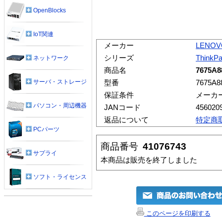
OpenBlocks
IoT関連
メーカー
LENOV
シリーズ
ThinkP
ネットワーク
商品名
7675A8
サーバ・ストレージ
型番
7675A8
保証条件
メーカ
パソコン・周辺機器
JANコード
456020
返品について
特定商
PCパーツ
商品番号
41076743
サプライ
本商品は販売を終了しました
ソフト・ライセンス
このページを印刷する