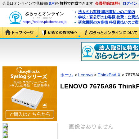
会員はオンラインで見積書(
)を
無料で作成
できます
会員登録(無料)
ログイン
見本
法人のお客様 請求書払いのご案内
学校・官公庁のお客様 校費・公費
研究機関のお客様 科研費払いのご案
ホーム
>
Lenovo
>
ThinkPad X
> 7675A
LENOVO 7675A86 ThinkP