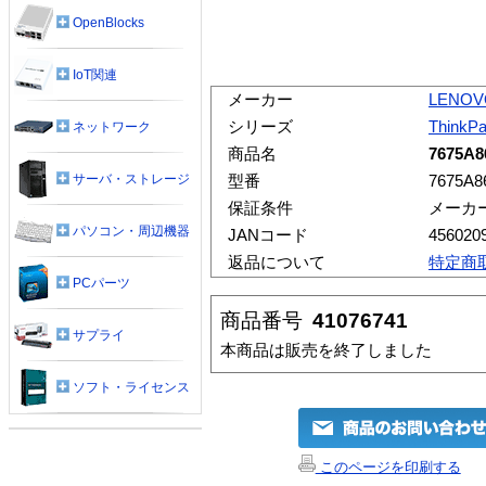
OpenBlocks
IoT関連
メーカー
LENOV
シリーズ
ThinkP
ネットワーク
商品名
7675A8
サーバ・ストレージ
型番
7675A8
保証条件
メーカ
パソコン・周辺機器
JANコード
456020
返品について
特定商
PCパーツ
商品番号
41076741
サプライ
本商品は販売を終了しました
ソフト・ライセンス
このページを印刷する