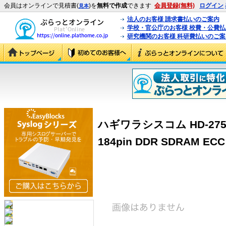
会員はオンラインで見積書(
)を
無料で作成
できます
会員登録(無料)
ログイン
見本
法人のお客様 請求書払いのご案内
学校・官公庁のお客様 校費・公費
研究機関のお客様 科研費払いのご案
ハギワラシスコム HD-275E01
184pin DDR SDRAM ECC