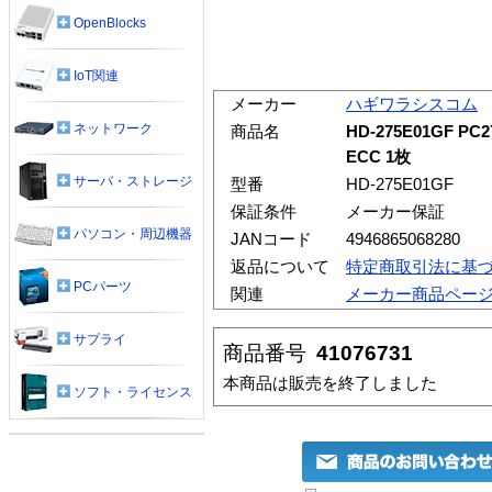
OpenBlocks
IoT関連
メーカー
ハギワラシスコム
ネットワーク
商品名
HD-275E01GF PC2
ECC 1枚
サーバ・ストレージ
型番
HD-275E01GF
保証条件
メーカー保証
パソコン・周辺機器
JANコード
4946865068280
返品について
特定商取引法に基
PCパーツ
関連
メーカー商品ペー
サプライ
商品番号
41076731
本商品は販売を終了しました
ソフト・ライセンス