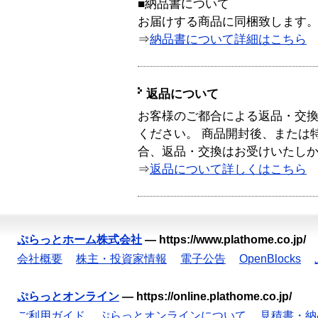
■納品書について
お届けする商品に同梱致します
⇒
納品書について詳細はこちら
返品について
お客様のご都合による返品・交
ください。 商品開封後、または
合、返品・交換はお受けいたし
⇒
返品について詳しくはこちら
ぷらっとホーム株式会社
—
https://www.plathome.co.jp/
会社概要
株主・投資家情報
電子公告
OpenBlocks
ぷらっとオンライン
—
https://online.plathome.co.jp/
ご利用ガイド
ぷらっとオンラインについて
見積書・納