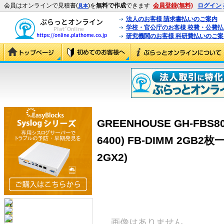
会員はオンラインで見積書(
)を
無料で作成
できます
会員登録(無料)
ログイン
見本
法人のお客様 請求書払いのご案内
学校・官公庁のお客様 校費・公費
研究機関のお客様 科研費払いのご案
GREENHOUSE GH-FBS800
6400) FB-DIMM 2GB2枚
2GX2)