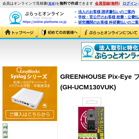
会員はオンラインで見積書(
)を
無料で作成
できます
会員登録(無料)
ログイン
見本
法人のお客様 請求書払いのご案内
学校・官公庁のお客様 校費・公費
研究機関のお客様 科研費払いのご案
GREENHOUSE Pix-Eye
(GH-UCM130VUK)