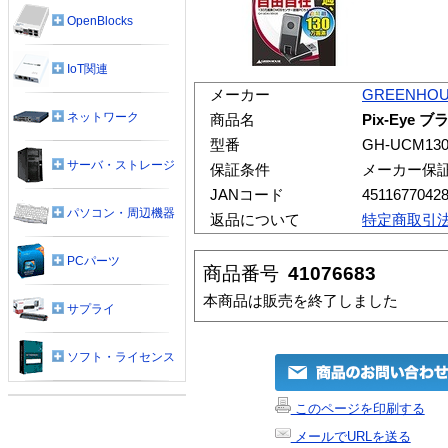
OpenBlocks
IoT関連
メーカー
GREENHO
ネットワーク
商品名
Pix-Eye 
型番
GH-UCM13
サーバ・ストレージ
保証条件
メーカー保
JANコード
4511677042
パソコン・周辺機器
返品について
特定商取引
PCパーツ
商品番号
41076683
本商品は販売を終了しました
サプライ
ソフト・ライセンス
このページを印刷する
メールでURLを送る