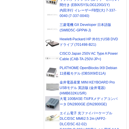
間付き (EBIX/SYSLOG120G/1Y)
内田洋行 イレーザーFB型(大) 7-337-
0040 (7-337-0040)
三菱電機 GX Developer 日本語版
(SW8D5C-GPPW-J)
Hewlett-Packard HP 外付けUSB DVD
ドライブ (701498-B21)
CISCO Japan 250V AC Type A Power
Cable (CAB-TA-250V-JP=)
PLAT'HOME OpenBlocks IX9 Debian
11搭載モデル (OBSIX9/D11A)
金井電器産業 MINI KEYBOARD Pro
USBモデル 英語版 (金井電器)
(HMB632KUS/R)
大電 100BASE-TX/FXメディアコンバ
ータ DN2800GE (DN2800GE)
エイム電子 光ファイバーケーブル
DLC/DSC MM62.5 2m (AFP2-
DLC/DSC-62-02)