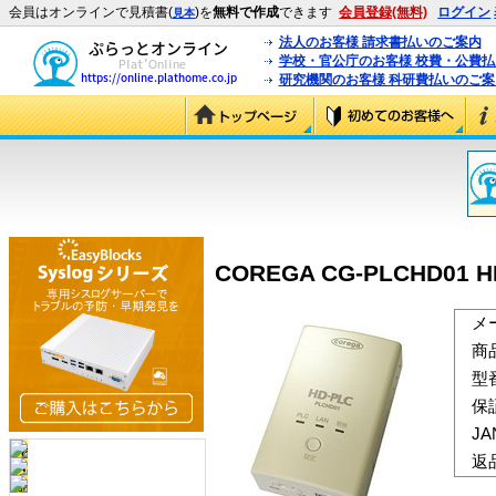
会員はオンラインで見積書(
)を
無料で作成
できます
会員登録(無料)
ログイン
見本
法人のお客様 請求書払いのご案内
学校・官公庁のお客様 校費・公費
研究機関のお客様 科研費払いのご案
COREGA CG-PLCHD01 
メ
商
型
保
J
返