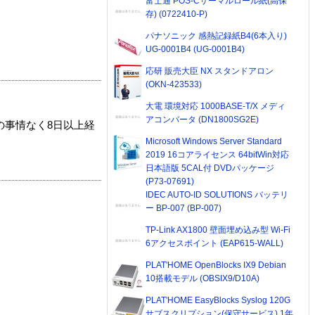
富士通 POS-Cサーマルロール紙(高保
存) (0722410-P)
パナソニック 感熱記録紙B4(6本入り)
UG-0001B4 (UG-0001B4)
応研 販売大臣 NX スタンドアロン
(OKN-423533)
大電 環境対応 1000BASE-T/X メディ
アコンバータ (DN1800SG2E)
の事情なく8日以上経
Microsoft Windows Server Standard
2019 16コアライセンス 64bitWin対応
日本語版 5CAL付 DVDパッケージ
(P73-07691)
IDEC AUTO-ID SOLUTIONS バッテリ
ー BP-007 (BP-007)
TP-Link AX1800 壁面埋め込み型 Wi-Fi
6アクセスポイント (EAP615-WALL)
PLAT'HOME OpenBlocks IX9 Debian
10搭載モデル (OBSIX9/D10A)
PLAT'HOME EasyBlocks Syslog 120G
サブスクリプション(保守サービス) 1年