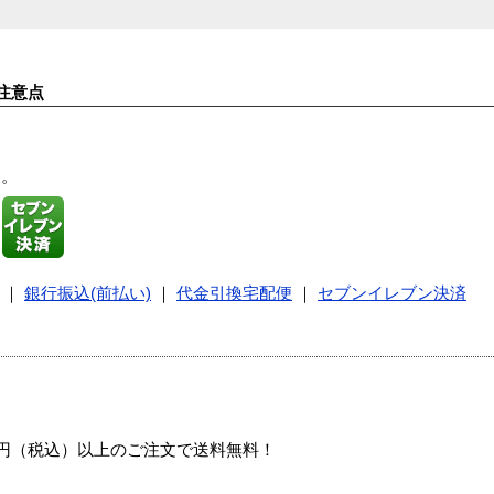
注意点
す。
｜
銀行振込(前払い)
｜
代金引換宅配便
｜
セブンイレブン決済
00円（税込）以上のご注文で送料無料！