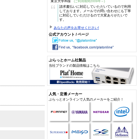
東京大学/K様
(ご利用期間2009年～)
“
請求書払いに対応していただいているので利用
しております。メールでの問い合わせにも丁寧
に対応していただけるので大変ありがたいで
す。
あなたの声をお寄せください!
公式アカウント / ページ
ぷらっとホーム社製品
当社ブランドの製品情報はこちら
人気・定番メーカー
ぷらっとオンラインで人気のメーカーをご紹介！