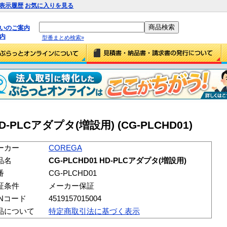
表示履歴
お気に入りを見る
払いのご案内
内
型番まとめ検索»
HD-PLCアダプタ(増設用) (CG-PLCHD01)
ーカー
COREGA
品名
CG-PLCHD01 HD-PLCアダプタ(増設用)
番
CG-PLCHD01
証条件
メーカー保証
ANコード
4519157015004
品について
特定商取引法に基づく表示