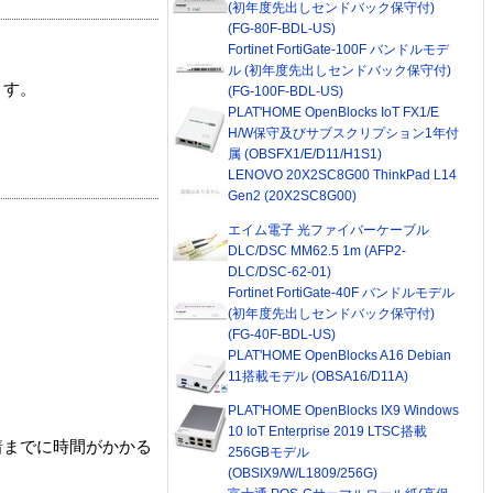
(初年度先出しセンドバック保守付)
(FG-80F-BDL-US)
Fortinet FortiGate-100F バンドルモデ
ル (初年度先出しセンドバック保守付)
ます。
(FG-100F-BDL-US)
PLAT'HOME OpenBlocks IoT FX1/E
H/W保守及びサブスクリプション1年付
属 (OBSFX1/E/D11/H1S1)
LENOVO 20X2SC8G00 ThinkPad L14
Gen2 (20X2SC8G00)
エイム電子 光ファイバーケーブル
DLC/DSC MM62.5 1m (AFP2-
DLC/DSC-62-01)
Fortinet FortiGate-40F バンドルモデル
(初年度先出しセンドバック保守付)
(FG-40F-BDL-US)
PLAT'HOME OpenBlocks A16 Debian
11搭載モデル (OBSA16/D11A)
PLAT'HOME OpenBlocks IX9 Windows
10 IoT Enterprise 2019 LTSC搭載
着までに時間がかかる
256GBモデル
(OBSIX9/W/L1809/256G)