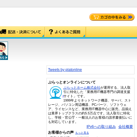
Tweets by platonline
ぷらっとオンラインについて
ぷらっとホーム株式会社
が運用する、法人取
引に特化した「業務用IT機器専門の調達支援
サイト」です。
1999年よりネットワーク機器、サーバ、スト
レージ、パソコン周辺機器、PCパーツ、ソフトウェ
ア、ライセンスなど、業務用IT機器中心に販売。品揃え
は業界トップクラスの約5.5万点です。法人取引に特化
し、学校・官公庁・一般法人のお客様の請求書後払いに
も対応しています。
IPv6への取り組み
会社概要
お客様からの声
もっと見る