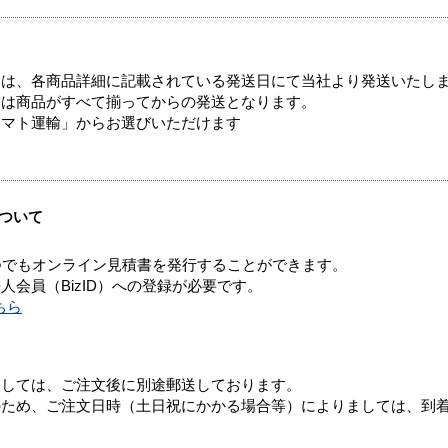
ては、各商品詳細に記載されている発送日にて当社より発送いたし
送は商品がすべて揃ってからの発送となります。
ヤマト運輸」からお選びいただけます
ついて
つでもオンライン見積書を発行することができます。
会員（BizID）への登録が必要です。
ちら
ましては、ご注文後に別途郵送しております。
のため、ご注文日時（土日祝にかかる場合等）によりましては、到