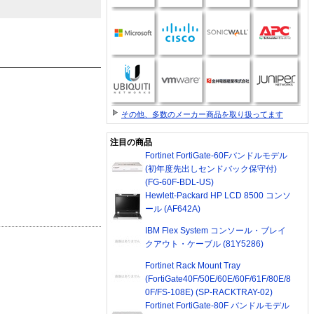
その他、多数のメーカー商品を取り扱ってます
注目の商品
Fortinet FortiGate-60Fバンドルモデル
(初年度先出しセンドバック保守付)
(FG-60F-BDL-US)
Hewlett-Packard HP LCD 8500 コンソ
ール (AF642A)
IBM Flex System コンソール・ブレイ
クアウト・ケーブル (81Y5286)
Fortinet Rack Mount Tray
(FortiGate40F/50E/60E/60F/61F/80E/8
0F/FS-108E) (SP-RACKTRAY-02)
Fortinet FortiGate-80F バンドルモデル