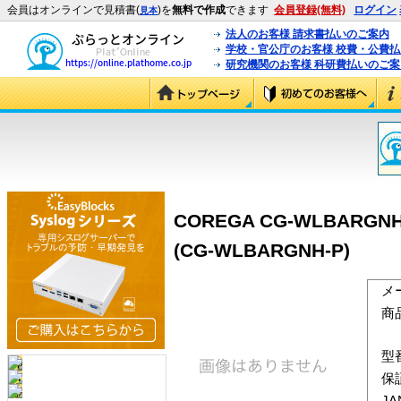
会員はオンラインで見積書(
)を
無料で作成
できます
会員登録(無料)
ログイン
見本
法人のお客様 請求書払いのご案内
学校・官公庁のお客様 校費・公費
研究機関のお客様 科研費払いのご案
COREGA CG-WLBA
(CG-WLBARGNH-P)
メ
商
型
保
J