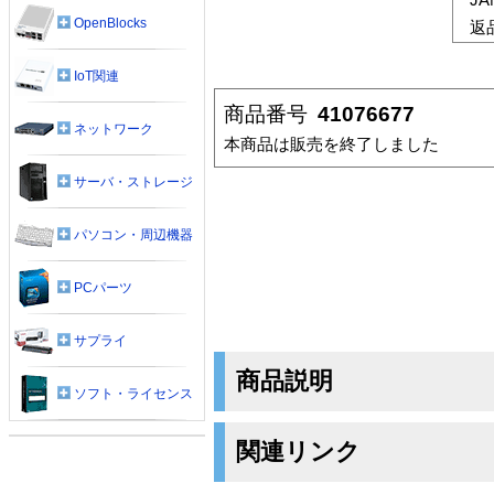
OpenBlocks
返
IoT関連
商品番号
41076677
ネットワーク
本商品は販売を終了しました
サーバ・ストレージ
パソコン・周辺機器
PCパーツ
サプライ
商品説明
ソフト・ライセンス
関連リンク