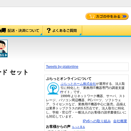
Tweets by platonline
ード セット
ぷらっとオンラインについて
ぷらっとホーム株式会社
が運用する、法人取
引に特化した「業務用IT機器専門の調達支援
サイト」です。
1999年よりネットワーク機器、サーバ、スト
レージ、パソコン周辺機器、PCパーツ、ソフトウェ
ア、ライセンスなど、業務用IT機器中心に販売。品揃え
は業界トップクラスの約5.5万点です。法人取引に特化
し、学校・官公庁・一般法人のお客様の請求書後払いに
も対応しています。
IPv6への取り組み
会社概要
お客様からの声
もっと見る