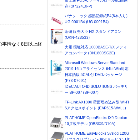
富士通 POS-Cサーマルロール紙(高保
存) (0722410-P)
パナソニック 感熱記録紙B4(6本入り)
UG-0001B4 (UG-0001B4)
応研 販売大臣 NX スタンドアロン
(OKN-423533)
の事情なく8日以上経
大電 環境対応 1000BASE-T/X メディ
アコンバータ (DN1800SG2E)
Microsoft Windows Server Standard
2019 16コアライセンス 64bitWin対応
日本語版 5CAL付 DVDパッケージ
(P73-07691)
IDEC AUTO-ID SOLUTIONS バッテリ
ー BP-007 (BP-007)
TP-Link AX1800 壁面埋め込み型 Wi-Fi
6アクセスポイント (EAP615-WALL)
PLAT'HOME OpenBlocks IX9 Debian
10搭載モデル (OBSIX9/D10A)
PLAT'HOME EasyBlocks Syslog 120G
サブスクリプション(保守サービス) 1年