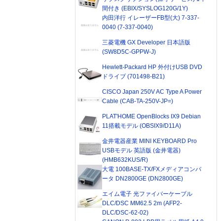
間付き (EBIX/SYSLOG120G/1Y)
内田洋行 イレーザーFB型(大) 7-337-
0040 (7-337-0040)
三菱電機 GX Developer 日本語版
(SW8D5C-GPPW-J)
Hewlett-Packard HP 外付けUSB DVD
ドライブ (701498-B21)
CISCO Japan 250V AC Type A Power
Cable (CAB-TA-250V-JP=)
PLAT'HOME OpenBlocks IX9 Debian
11搭載モデル (OBSIX9/D11A)
金井電器産業 MINI KEYBOARD Pro
USBモデル 英語版 (金井電器)
(HMB632KUS/R)
大電 100BASE-TX/FXメディアコンバ
ータ DN2800GE (DN2800GE)
エイム電子 光ファイバーケーブル
DLC/DSC MM62.5 2m (AFP2-
DLC/DSC-62-02)