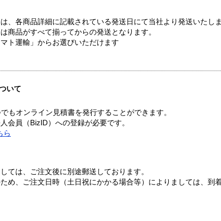
ては、各商品詳細に記載されている発送日にて当社より発送いたし
送は商品がすべて揃ってからの発送となります。
ヤマト運輸」からお選びいただけます
ついて
つでもオンライン見積書を発行することができます。
会員（BizID）への登録が必要です。
ちら
ましては、ご注文後に別途郵送しております。
のため、ご注文日時（土日祝にかかる場合等）によりましては、到