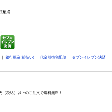
注意点
す。
｜
銀行振込(前払い)
｜
代金引換宅配便
｜
セブンイレブン決済
00円（税込）以上のご注文で送料無料！