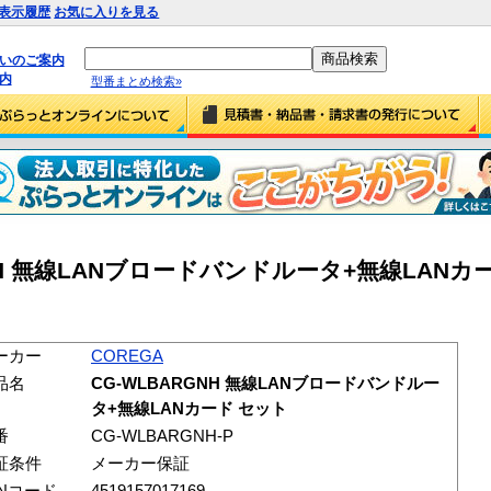
表示履歴
お気に入りを見る
払いのご案内
内
型番まとめ検索»
RGNH 無線LANブロードバンドルータ+無線LANカ
ーカー
COREGA
品名
CG-WLBARGNH 無線LANブロードバンドルー
タ+無線LANカード セット
番
CG-WLBARGNH-P
証条件
メーカー保証
ANコード
4519157017169