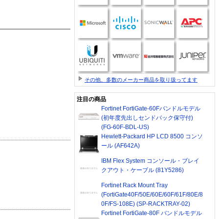
その他、多数のメーカー商品を取り扱ってます
注目の商品
Fortinet FortiGate-60Fバンドルモデル
(初年度先出しセンドバック保守付)
(FG-60F-BDL-US)
Hewlett-Packard HP LCD 8500 コンソ
ール (AF642A)
IBM Flex System コンソール・ブレイ
クアウト・ケーブル (81Y5286)
Fortinet Rack Mount Tray
(FortiGate40F/50E/60E/60F/61F/80E/8
0F/FS-108E) (SP-RACKTRAY-02)
Fortinet FortiGate-80F バンドルモデル