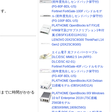
(初年度先出しセンドバック保守付)
(FG-80F-BDL-US)
ます。
Fortinet FortiGate-100F バンドルモデ
ル (初年度先出しセンドバック保守付)
(FG-100F-BDL-US)
PLAT'HOME OpenBlocks IoT FX1/E
H/W保守及びサブスクリプション1年付
属 (OBSFX1/E/D11/H1S1)
LENOVO 20X2SC8G00 ThinkPad L14
Gen2 (20X2SC8G00)
エイム電子 光ファイバーケーブル
DLC/DSC MM62.5 1m (AFP2-
DLC/DSC-62-01)
Fortinet FortiGate-40F バンドルモデル
(初年度先出しセンドバック保守付)
(FG-40F-BDL-US)
PLAT'HOME OpenBlocks A16 Debian
11搭載モデル (OBSA16/D11A)
着までに時間がかかる
PLAT'HOME OpenBlocks IX9 Windows
10 IoT Enterprise 2019 LTSC搭載
256GBモデル
(OBSIX9/W/L1809/256G)