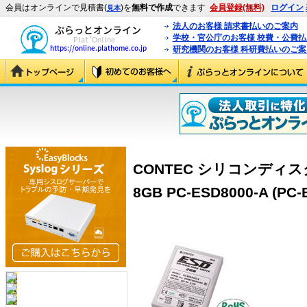
会員はオンラインで見積書(
)を
無料で作成
できます
会員登録(無料)
ログイン
見本
法人のお客様 請求書払いのご案内
学校・官公庁のお客様 校費・公費
研究機関のお客様 科研費払いのご案
CONTEC シリコンディ
8GB PC-ESD8000-A (PC-