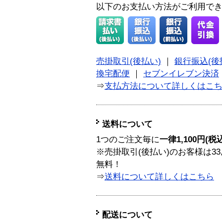
以下のお支払い方法がご利用で
売掛取引(後払い)
｜
銀行振込(後
換宅配便
｜
セブンイレブン決済
⇒
支払方法について詳しくはこ
送料について
1つのご注文毎に
一律1,100円(税
※売掛取引(後払い)のお客様は33
無料！
⇒
送料について詳しくはこちら
配送について