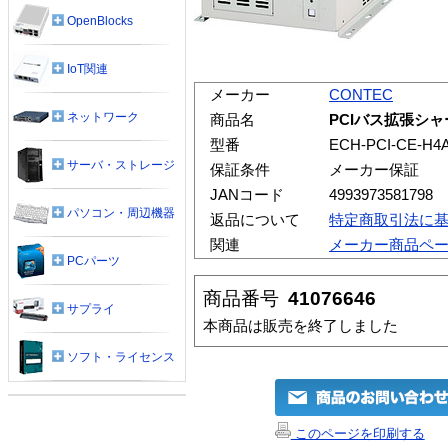
OpenBlocks
IoT関連
メーカー
CONTEC
ネットワーク
商品名
PCIバス拡張シャー
型番
ECH-PCI-CE-H4
サーバ・ストレージ
保証条件
メーカー保証
JANコード
4993973581798
パソコン・周辺機器
返品について
特定商取引法に
関連
メーカー商品ペ
PCパーツ
商品番号
41076646
サプライ
本商品は販売を終了しました
ソフト・ライセンス
このページを印刷する