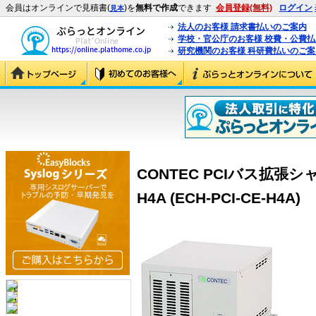
会員はオンラインで見積書(
)を
無料で作成
できます
会員登録(無料)
ログイン
見本
法人のお客様 請求書払いのご案内
学校・官公庁のお客様 校費・公費
研究機関のお客様 科研費払いのご案
CONTEC PCIバス拡張シャ
H4A (ECH-PCI-CE-H4A)