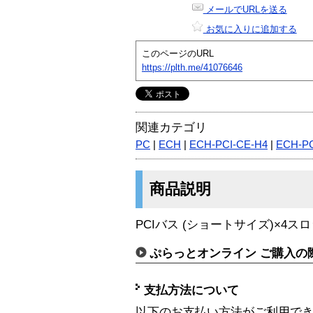
メールでURLを送る
お気に入りに追加する
このページのURL
https://plth.me/41076646
関連カテゴリ
PC
|
ECH
|
ECH-PCI-CE-H4
|
ECH-PC
商品説明
PCIバス (ショートサイズ)×4ス
ぷらっとオンライン ご購入の
支払方法について
以下のお支払い方法がご利用で